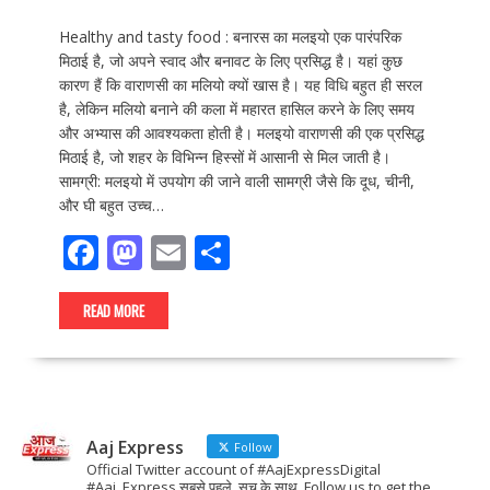
Healthy and tasty food : बनारस का मलइयो एक पारंपरिक
मिठाई है, जो अपने स्वाद और बनावट के लिए प्रसिद्ध है। यहां कुछ
कारण हैं कि वाराणसी का मलियो क्यों खास है। यह विधि बहुत ही सरल
है, लेकिन मलियो बनाने की कला में महारत हासिल करने के लिए समय
और अभ्यास की आवश्यकता होती है। मलइयो वाराणसी की एक प्रसिद्ध
मिठाई है, जो शहर के विभिन्न हिस्सों में आसानी से मिल जाती है।
सामग्री: मलइयो में उपयोग की जाने वाली सामग्री जैसे कि दूध, चीनी,
और घी बहुत उच्च…
F
M
E
S
ac
as
m
h
e
to
ai
ar
READ MORE
b
d
l
e
o
o
o
n
Aaj Express
k
Follow
Official Twitter account of #AajExpressDigital
#Aaj_Express सबसे पहले, सच के साथ. Follow us to get the