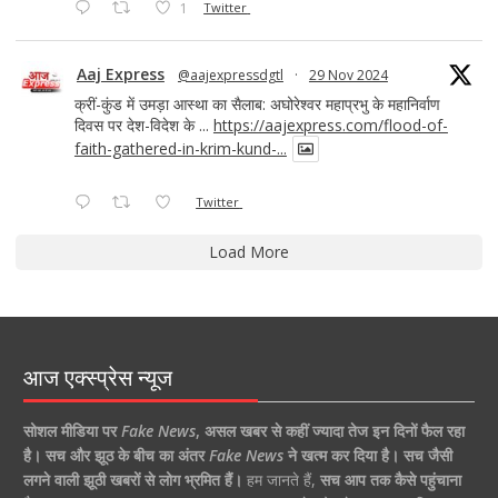
1
Twitter
Aaj Express
@aajexpressdgtl
·
29 Nov 2024
क्रीं-कुंड में उमड़ा आस्था का सैलाब: अघोरेश्वर महाप्रभु के महानिर्वाण
दिवस पर देश-विदेश के ...
https://aajexpress.com/flood-of-
faith-gathered-in-krim-kund-...
Twitter
Load More
आज एक्स्प्रेस न्यूज
सोशल मीडिया पर
Fake News
,
असल खबर से कहीं ज्यादा तेज इन दिनों फैल रहा
है।
सच और झूठ के बीच का अंतर
Fake News
ने खत्म कर दिया है।
सच जैसी
लगने वाली झूठी खबरों से लोग भ्रमित हैं।
हम जानते हैं,
सच आप तक कैसे पहुंचाना