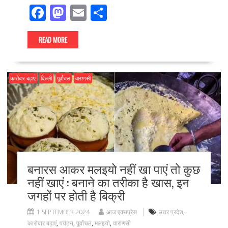
F
M
E
S
ac
as
m
h
e
to
ai
ar
READ MORE
b
d
l
e
o
o
कारोबार बढ़ाएं
दिल्ली
पूर्वांचल
वाराणसी
o
n
k
बनारस आकर मलइयो नहीं खा पाएं तो कुछ
नहीं खाएं : बनाने का तरीका है खास, इन
जगहों पर होती है बिक्री
1 SEPTEMBER 2024
आज एक्सप्रेस
उत्तर प्रदेश
,
कारोबार बढ़ाएं
,
पर्यटन
,
पूर्वांचल
,
मलइयो
,
वाराणसी