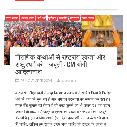
b
d
l
e
o
o
उत्तर प्रदेश
ऑन द स्पॉट
धर्म-कर्म
पूर्वांचल
राजनीति
वाराणसी
सबसे अलग
o
n
k
पौराणिक कथाओं से राष्ट्रीय एकता और
राष्ट्रधर्म को मजबूती : CM योगी
आदित्यनाथ
25 NOVEMBER 2024
आज एक्सप्रेस
वाराणसी: सीएम योगी ने कहा कि पावन कथाओं ने साबित किया है कि देश
धर्म की बात को सुन रहा है और भगवान वेदव्यास का सम्मान कर रहा है।
व्यास पीठ सुनाने को तैयार है तो भक्त सुनने को भी तैयार हैं। इन पावन
कथाओं के माध्यम से राष्ट्रीय एकता को संबल व राष्ट्रधर्म को मजबूती
मिलती है। हमारा ध्येय अपने ईष्ट, देवी-देवताओं, समाज के प्रति होना
ही चाहिए, लेकिन हम सबका लक्ष्य होना चाहिए कि राष्ट्र की एकता व