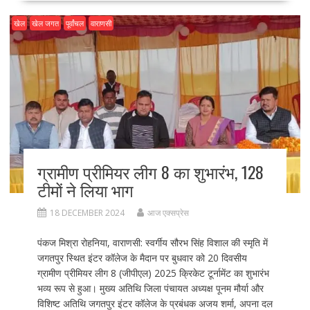
b
d
l
e
o
o
खेल
खेल जगत
पूर्वांचल
वाराणसी
o
n
k
ग्रामीण प्रीमियर लीग 8 का शुभारंभ, 128
टीमों ने लिया भाग
18 DECEMBER 2024
आज एक्सप्रेस
पंकज मिश्रा रोहनिया, वाराणसी: स्वर्गीय सौरभ सिंह विशाल की स्मृति में
जगतपुर स्थित इंटर कॉलेज के मैदान पर बुधवार को 20 दिवसीय
ग्रामीण प्रीमियर लीग 8 (जीपीएल) 2025 क्रिकेट टूर्नामेंट का शुभारंभ
भव्य रूप से हुआ। मुख्य अतिथि जिला पंचायत अध्यक्ष पूनम मौर्या और
विशिष्ट अतिथि जगतपुर इंटर कॉलेज के प्रबंधक अजय शर्मा, अपना दल