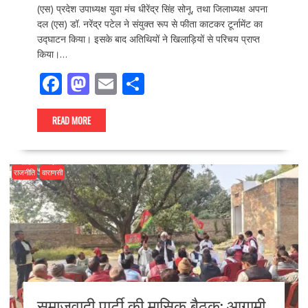
(एस) प्रदेश उपाध्यक्ष युवा मंच धीरेंद्र सिंह सोनू, तथा जिलाध्यक्ष अपना
दल (एस) डॉ. नरेंद्र पटेल ने संयुक्त रूप से फीता काटकर टूर्नामेंट का
उद्घाटन किया। इसके बाद अतिथियों ने खिलाड़ियों से परिचय प्राप्त
किया।…
F
M
E
S
ac
as
m
h
e
to
ai
ar
READ MORE
b
d
l
e
o
o
राजनीति
वाराणसी
o
n
k
समाजवादी पार्टी की मासिक बैठक: आगामी