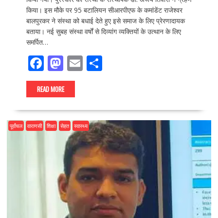
किया। इस मौके पर 95 बटालियन सीआरपीएफ के कमांडेंट राजेश्वर
बालपुरकर ने संस्था को बधाई देते हुए इसे समाज के लिए प्रेरणादायक
बताया। नई सुबह संस्था वर्षों से दिव्यांग व्यक्तियों के उत्थान के लिए
समर्पित…
F
M
E
S
ac
as
m
h
e
to
ai
ar
READ MORE
b
d
l
e
o
o
पूर्वांचल
वाराणसी
शिक्षा
सेहत
स्वास्थ्य
o
n
k