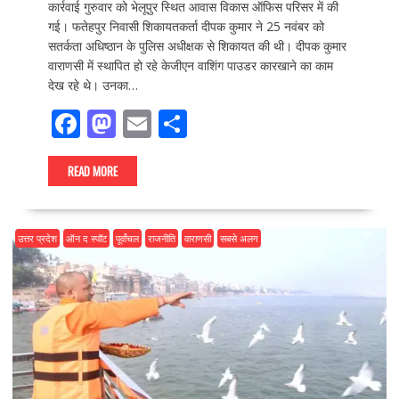
कार्रवाई गुरुवार को भेलूपुर स्थित आवास विकास ऑफिस परिसर में की
गई। फतेहपुर निवासी शिकायतकर्ता दीपक कुमार ने 25 नवंबर को
सतर्कता अधिष्ठान के पुलिस अधीक्षक से शिकायत की थी। दीपक कुमार
वाराणसी में स्थापित हो रहे केजीएन वाशिंग पाउडर कारखाने का काम
देख रहे थे। उनका…
F
M
E
S
ac
as
m
h
e
to
ai
ar
READ MORE
b
d
l
e
o
o
उत्तर प्रदेश
ऑन द स्पॉट
पूर्वांचल
राजनीति
वाराणसी
सबसे अलग
o
n
k