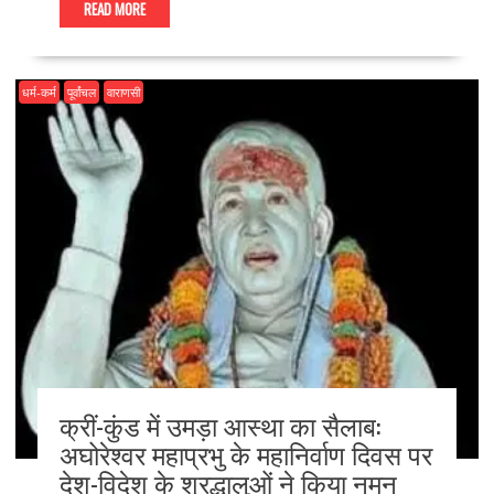
e
to
ai
ar
READ MORE
b
d
l
e
o
o
धर्म-कर्म
पूर्वांचल
वाराणसी
o
n
k
क्रीं-कुंड में उमड़ा आस्था का सैलाब:
अघोरेश्वर महाप्रभु के महानिर्वाण दिवस पर
देश-विदेश के श्रद्धालुओं ने किया नमन