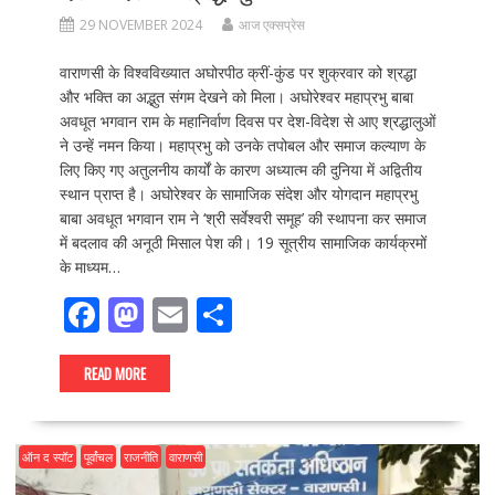
29 NOVEMBER 2024
आज एक्सप्रेस
वाराणसी के विश्वविख्यात अघोरपीठ क्रीं-कुंड पर शुक्रवार को श्रद्धा
और भक्ति का अद्भुत संगम देखने को मिला। अघोरेश्वर महाप्रभु बाबा
अवधूत भगवान राम के महानिर्वाण दिवस पर देश-विदेश से आए श्रद्धालुओं
ने उन्हें नमन किया। महाप्रभु को उनके तपोबल और समाज कल्याण के
लिए किए गए अतुलनीय कार्यों के कारण अध्यात्म की दुनिया में अद्वितीय
स्थान प्राप्त है। अघोरेश्वर के सामाजिक संदेश और योगदान महाप्रभु
बाबा अवधूत भगवान राम ने ‘श्री सर्वेश्वरी समूह’ की स्थापना कर समाज
में बदलाव की अनूठी मिसाल पेश की। 19 सूत्रीय सामाजिक कार्यक्रमों
के माध्यम…
F
M
E
S
ac
as
m
h
e
to
ai
ar
READ MORE
b
d
l
e
o
o
ऑन द स्पॉट
पूर्वांचल
राजनीति
वाराणसी
o
n