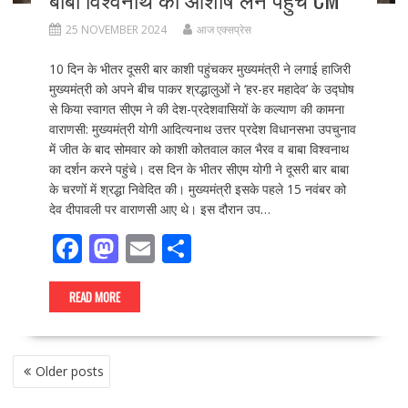
25 NOVEMBER 2024
आज एक्सप्रेस
10 दिन के भीतर दूसरी बार काशी पहुंचकर मुख्यमंत्री ने लगाई हाजिरी
मुख्यमंत्री को अपने बीच पाकर श्रद्धालुओं ने ‘हर-हर महादेव’ के उद्घोष
से किया स्वागत सीएम ने की देश-प्रदेशवासियों के कल्याण की कामना
वाराणसी: मुख्यमंत्री योगी आदित्यनाथ उत्तर प्रदेश विधानसभा उपचुनाव
में जीत के बाद सोमवार को काशी कोतवाल काल भैरव व बाबा विश्वनाथ
का दर्शन करने पहुंचे। दस दिन के भीतर सीएम योगी ने दूसरी बार बाबा
के चरणों में श्रद्धा निवेदित की। मुख्यमंत्री इसके पहले 15 नवंबर को
देव दीपावली पर वाराणसी आए थे। इस दौरान उप…
F
M
E
S
ac
as
m
h
e
to
ai
ar
READ MORE
b
d
l
e
o
o
POSTS
Older posts
NAVIGATION
o
n