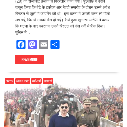
(28) को राजाघाट इलाके से गिरफ्तार किया गया। पूछताछ में उसने
कबूल किया कि बेटे के हकीका और मेहंदी समारोह के दौरान उसने अवैध
पिस्टल से खुशी में फायरिंग की थी। इस घटना में उसकी बहन को गोली
लग गई, जिससे उसकी मौत हो गई। कैसे हुआ खुलासा आरोपी ने बताया
कि घटना के बाद घबराकर उसने पिस्टल को गंगा नदी में फेंक दिया।
पुलिस ने…
F
M
E
S
ac
as
m
h
e
to
ai
ar
READ MORE
b
d
l
e
o
o
अपराध
ऑन द स्पॉट
धर्म-कर्म
वाराणसी
o
n
k