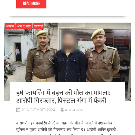
e
to
ai
ar
READ MORE
b
d
l
e
o
o
अपराध
ऑन द स्पॉट
वाराणसी
o
n
k
हर्ष फायरिंग में बहन की मौत का मामला:
आरोपी गिरफ्तार, पिस्टल गंगा में फेंकी
21 NOVEMBER 2024
आज एक्सप्रेस
वाराणसी: हर्ष फायरिंग के दौरान बहन की मौत के मामले में दशाश्वमेध
पुलिस ने मुख्य आरोपी को गिरफ्तार कर लिया है। आरोपी आमिर इलाही