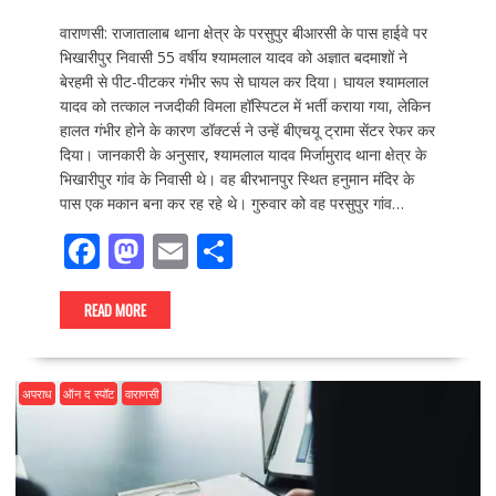
वाराणसी: राजातालाब थाना क्षेत्र के परसुपुर बीआरसी के पास हाईवे पर
भिखारीपुर निवासी 55 वर्षीय श्यामलाल यादव को अज्ञात बदमाशों ने
बेरहमी से पीट-पीटकर गंभीर रूप से घायल कर दिया। घायल श्यामलाल
यादव को तत्काल नजदीकी विमला हॉस्पिटल में भर्ती कराया गया, लेकिन
हालत गंभीर होने के कारण डॉक्टर्स ने उन्हें बीएचयू ट्रामा सेंटर रेफर कर
दिया। जानकारी के अनुसार, श्यामलाल यादव मिर्जामुराद थाना क्षेत्र के
भिखारीपुर गांव के निवासी थे। वह बीरभानपुर स्थित हनुमान मंदिर के
पास एक मकान बना कर रह रहे थे। गुरुवार को वह परसुपुर गांव…
F
M
E
S
ac
as
m
h
e
to
ai
ar
READ MORE
b
d
l
e
o
o
अपराध
ऑन द स्पॉट
वाराणसी
o
n
k