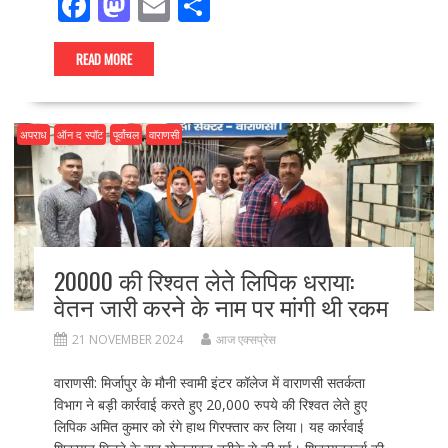
F
M
E
S
ac
as
m
h
e
to
ai
ar
READ MORE
b
d
l
e
o
o
अपराध
ऑन द स्पॉट
पूर्वांचल
वाराणसी
o
n
k
20000 की रिश्वत लेते लिपिक धराया:
वेतन जारी करने के नाम पर मांगी थी रकम
21 NOVEMBER 2024
आज एक्सप्रेस
वाराणसी: मिर्जापुर के मौनी स्वामी इंटर कॉलेज में वाराणसी सतर्कता
विभाग ने बड़ी कार्रवाई करते हुए 20,000 रुपये की रिश्वत लेते हुए
लिपिक अमित कुमार को रंगे हाथ गिरफ्तार कर लिया। यह कार्रवाई