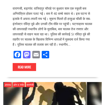
वाराणसी, बड़ागांव: वाजिदपुर चौराहे पर बुधवार शाम एक स्कूली बस
अनियंत्रित होकर पलट गई। बस में 40 बच्चे सवार थे। इस घटना से
इलाके में अफरा-तफरी मच गई। सूचना मिलते ही हरहुआ चौकी के सब-
इंस्पेक्टर रविंद्र दुबे और उनकी टीम मौके पर पहुंची। घटनाक्रम चालक
की लापरवाही स्थानीय लोगों के मुताबिक, बस चालक तेज रफ्तार और
लापरवाही से वाहन चला रहा था। पुलिस की कार्रवाई SI रविंद्र दुबे की
तहरीर पर चालक के खिलाफ विभिन्न धाराओं में मुकदमा दर्ज किया गया
है। पुलिस चालक की तलाश कर रही है। स्थानीय…
F
M
E
S
ac
as
m
h
e
to
ai
ar
READ MORE
b
d
l
e
o
o
अपराध
ऑन द स्पॉट
वाराणसी
o
n
k