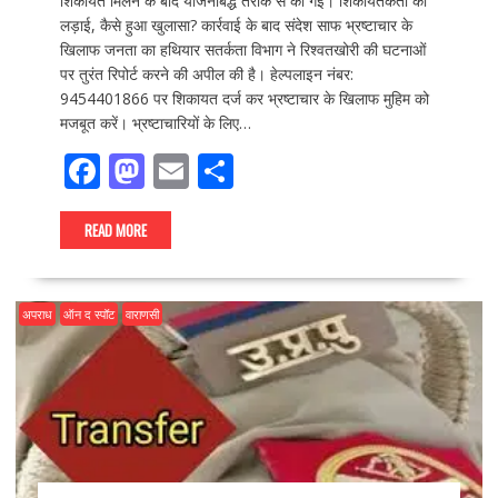
शिकायत मिलने के बाद योजनाबद्ध तरीके से की गई। शिकायतकर्ता की
लड़ाई, कैसे हुआ खुलासा? कार्रवाई के बाद संदेश साफ भ्रष्टाचार के
खिलाफ जनता का हथियार सतर्कता विभाग ने रिश्वतखोरी की घटनाओं
पर तुरंत रिपोर्ट करने की अपील की है। हेल्पलाइन नंबर:
9454401866 पर शिकायत दर्ज कर भ्रष्टाचार के खिलाफ मुहिम को
मजबूत करें। भ्रष्टाचारियों के लिए…
F
M
E
S
ac
as
m
h
e
to
ai
ar
READ MORE
b
d
l
e
o
o
अपराध
ऑन द स्पॉट
वाराणसी
o
n
k