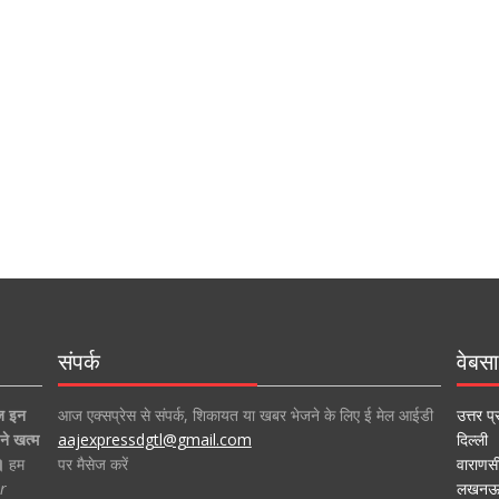
संपर्क
वेबसा
ज इन
आज एक्सप्रेस से संपर्क, शिकायत या खबर भेजने के लिए ई मेल आईडी
उत्तर प्
ने खत्म
aajexpressdgtl@gmail.com
दिल्ली
।
हम
पर मैसेज करें
वाराणस
r
लखन