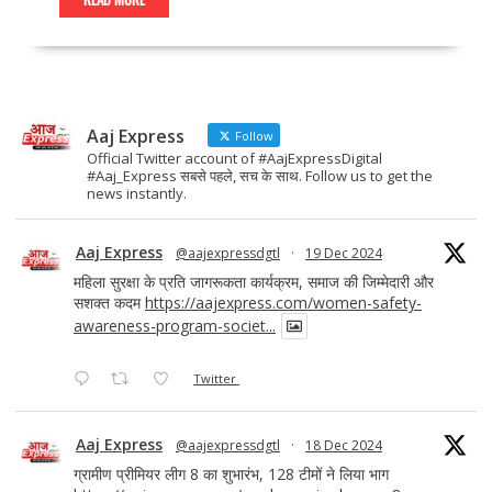
e
to
ai
ar
b
d
l
e
o
o
o
n
Aaj Express
k
Follow
Official Twitter account of #AajExpressDigital
#Aaj_Express सबसे पहले, सच के साथ. Follow us to get the
news instantly.
Aaj Express
@aajexpressdgtl
·
19 Dec 2024
महिला सुरक्षा के प्रति जागरूकता कार्यक्रम, समाज की जिम्मेदारी और
सशक्त कदम
https://aajexpress.com/women-safety-
awareness-program-societ...
Twitter
Aaj Express
@aajexpressdgtl
·
18 Dec 2024
ग्रामीण प्रीमियर लीग 8 का शुभारंभ, 128 टीमों ने लिया भाग