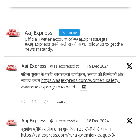
b
d
l
e
o
o
o
n
Aaj Express
k
Follow
Official Twitter account of #AajExpressDigital
#Aaj_Express सबसे पहले, सच के साथ. Follow us to get the
news instantly.
Aaj Express
@aajexpressdgtl
·
19 Dec 2024
महिला सुरक्षा के प्रति जागरूकता कार्यक्रम, समाज की जिम्मेदारी और
सशक्त कदम
https://aajexpress.com/women-safety-
awareness-program-societ...
Twitter
Aaj Express
@aajexpressdgtl
·
18 Dec 2024
ग्रामीण प्रीमियर लीग 8 का शुभारंभ, 128 टीमों ने लिया भाग
https://aajexpress.com/rural-premier-league-8-