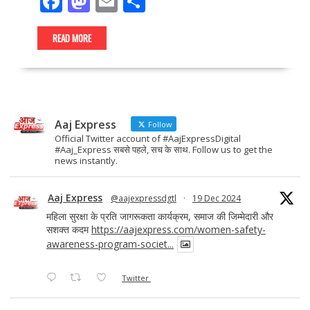
F
M
E
S
ac
as
m
h
e
to
ai
ar
READ MORE
b
d
l
e
o
o
o
n
Aaj Express
k
Follow
Official Twitter account of #AajExpressDigital
#Aaj_Express सबसे पहले, सच के साथ. Follow us to get the
news instantly.
Aaj Express
@aajexpressdgtl
·
19 Dec 2024
महिला सुरक्षा के प्रति जागरूकता कार्यक्रम, समाज की जिम्मेदारी और
सशक्त कदम
https://aajexpress.com/women-safety-
awareness-program-societ...
Twitter