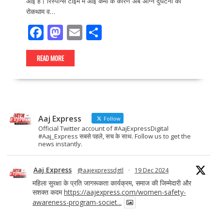
आई है। रिस्पॉन्स टाइम में आई कमी के कारण अब अग्नि दुर्घटना की
रोकथाम व…
F
M
E
S
ac
as
m
h
e
to
ai
ar
READ MORE
b
d
l
e
o
o
o
n
Aaj Express
k
Follow
Official Twitter account of #AajExpressDigital
#Aaj_Express सबसे पहले, सच के साथ. Follow us to get the
news instantly.
Aaj Express
@aajexpressdgtl
·
19 Dec 2024
महिला सुरक्षा के प्रति जागरूकता कार्यक्रम, समाज की जिम्मेदारी और
सशक्त कदम
https://aajexpress.com/women-safety-
awareness-program-societ...