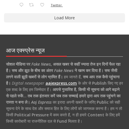
Twitter
Load More
आज एक्स्प्रेस न्यूज
सोशल मीडिया पर
Fake News
,
असल खबर से कहीं ज्यादा तेज इन दिनों फैल रहा
है।
सच और झूठ के बीच का अंतर
Fake News
ने खत्म कर दिया है।
सच जैसी
लगने वाली झूठी खबरों से लोग भ्रमित हैं।
हम जानते हैं,
सच आप तक कैसे पहुंचाना
है।
Digital newspaper
aajexpress.com
के ओर से
Publish
किए गए हर
एक शब्द के लिए हम जिम्मेदार हैं।
आपसे गुजारिश है, किसी भी सूचना को आगे बढ़ाने
से पहले रुकें… तब तक इंतजार करें जब तक सच्चाई हमारे द्वारा आप तक पहुंचने का
रास्ता न बना ले।
Aaj Express
का इरादा अपनी खबरों के जरिए
Public
को सही
सूचना देने के साथ देश और समाज हित के लिए लोगों को जागरूक करना है। हम न तो
किसी
Political Pressure
में काम करते हैं, न ही हमारे
Content
के लिए हमें
किसी कारोबारी या राजनीतिक दल से
Fund
मिलता है।