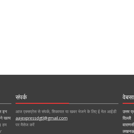
संपर्क
वेबसा
ज इन
आज एक्सप्रेस से संपर्क, शिकायत या खबर भेजने के लिए ई मेल आईडी
उत्तर प्
ने खत्म
aajexpressdgtl@gmail.com
दिल्ली
।
हम
पर मैसेज करें
वाराणस
r
लखन