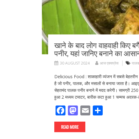
खाने के बाद लोग वाहवाही किए बगैर
पनीर, यहां जानिए बनाने का आसा
30 AUGUST 2024
आज एक्सप्रेस
पालक
Delicious Food : शाकाहारी व्यंजन में सबसे बेहतरीन 
है जो पनीर, पालक, और मसालों से बनाया जाता है। आइ
सेहतमंद पालक पनीर बनाने में मदद करेगी। सामग्री 25
हुआ 2 मध्यम टमाटर, बारीक कटा हुआ 1 चम्मच अदरक-ल
F
M
E
S
ac
as
m
h
e
to
ai
ar
READ MORE