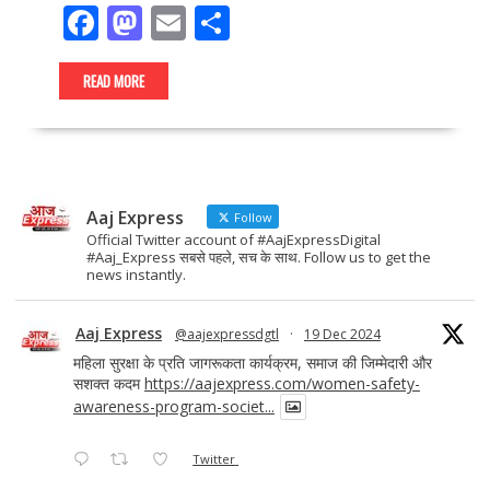
F
M
E
S
ac
as
m
h
e
to
ai
ar
READ MORE
b
d
l
e
o
o
o
n
Aaj Express
k
Follow
Official Twitter account of #AajExpressDigital
#Aaj_Express सबसे पहले, सच के साथ. Follow us to get the
news instantly.
Aaj Express
@aajexpressdgtl
·
19 Dec 2024
महिला सुरक्षा के प्रति जागरूकता कार्यक्रम, समाज की जिम्मेदारी और
सशक्त कदम
https://aajexpress.com/women-safety-
awareness-program-societ...
Twitter