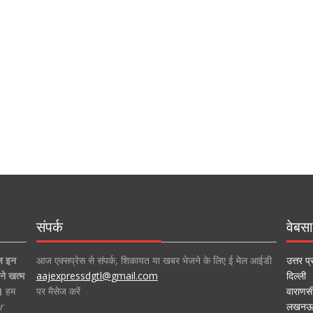
संपर्क
वेबसा
ज इन
आज एक्सप्रेस से संपर्क, शिकायत या खबर भेजने के लिए ई मेल आईडी
उत्तर प्
ने खत्म
aajexpressdgtl@gmail.com
दिल्ली
।
हम
पर मैसेज करें
वाराणस
r
लखन