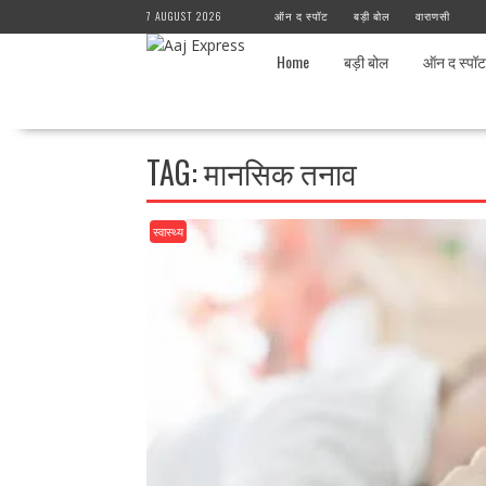
Skip
7 AUGUST 2026
ऑन द स्पॉट
बड़ी बोल
वाराणसी
to
content
Home
बड़ी बोल
ऑन द स्पॉट
TAG:
मानसिक तनाव
स्वास्थ्य