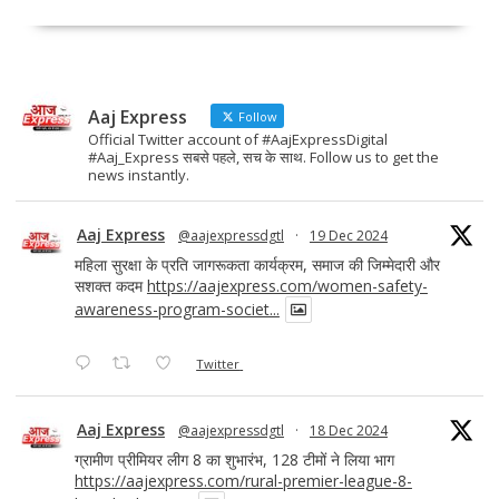
b
d
l
e
o
o
o
n
Aaj Express
k
Follow
Official Twitter account of #AajExpressDigital
#Aaj_Express सबसे पहले, सच के साथ. Follow us to get the
news instantly.
Aaj Express
@aajexpressdgtl
·
19 Dec 2024
महिला सुरक्षा के प्रति जागरूकता कार्यक्रम, समाज की जिम्मेदारी और
सशक्त कदम
https://aajexpress.com/women-safety-
awareness-program-societ...
Twitter
Aaj Express
@aajexpressdgtl
·
18 Dec 2024
ग्रामीण प्रीमियर लीग 8 का शुभारंभ, 128 टीमों ने लिया भाग
https://aajexpress.com/rural-premier-league-8-