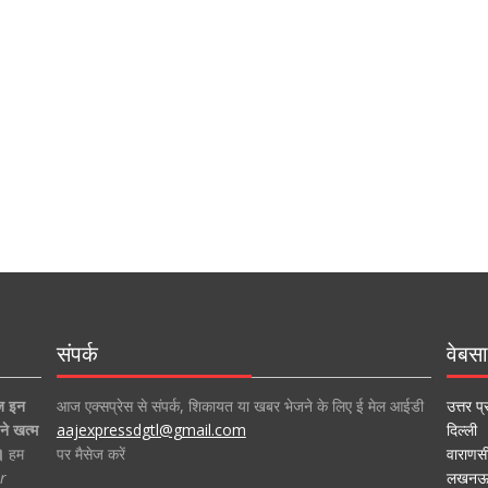
संपर्क
वेबसा
ज इन
आज एक्सप्रेस से संपर्क, शिकायत या खबर भेजने के लिए ई मेल आईडी
उत्तर प्
ने खत्म
aajexpressdgtl@gmail.com
दिल्ली
।
हम
पर मैसेज करें
वाराणस
r
लखन