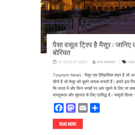
पैसा वसूल ट्रिप है मैसूर : जानिए
बोरियत
31 AUGUST 2024
आज एक्सप्रेस
अमृत
Tourism News : मैसूर एक ऐतिहासिक शहर है जो अपने मह
चीजें हैं जो मैसूर को घूमने लायक बनाती हैं। हमारे इस रिप
कि भारत में और किन जगहों पर आप घूमने के लिए जा सक
वास्तुकला और सुंदरता के लिए प्रसिद्ध है। चामुंडी हिल्
F
M
E
S
ac
as
m
h
e
to
ai
ar
READ MORE