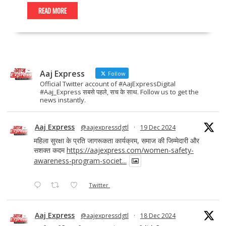
e
to
ai
ar
READ MORE
b
d
l
e
o
o
o
n
Aaj Express
k
Follow
Official Twitter account of #AajExpressDigital
#Aaj_Express सबसे पहले, सच के साथ. Follow us to get the
news instantly.
Aaj Express
@aajexpressdgtl
·
19 Dec 2024
महिला सुरक्षा के प्रति जागरूकता कार्यक्रम, समाज की जिम्मेदारी और
सशक्त कदम
https://aajexpress.com/women-safety-
awareness-program-societ...
Twitter
Aaj Express
@aajexpressdgtl
·
18 Dec 2024