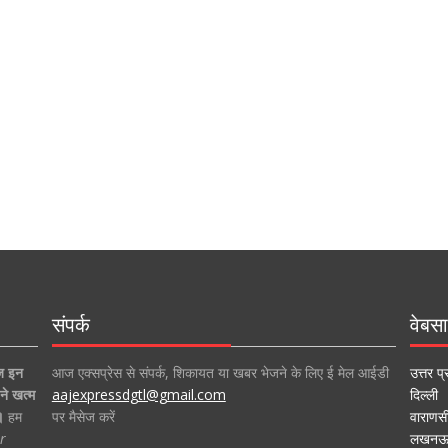
संपर्क
वेबसा
ज इन
आज एक्सप्रेस से संपर्क, शिकायत या खबर भेजने के लिए ई मेल आईडी
उत्तर प्
ने खत्म
aajexpressdgtl@gmail.com
दिल्ली
।
हम
पर मैसेज करें
वाराणस
r
लखन