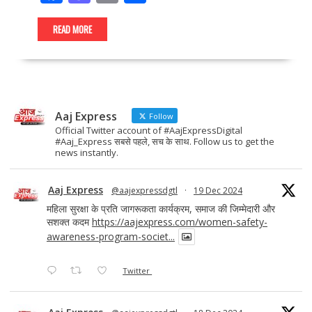
ac
as
m
h
e
to
ai
ar
READ MORE
b
d
l
e
o
o
o
n
Aaj Express
k
Follow
Official Twitter account of #AajExpressDigital
#Aaj_Express सबसे पहले, सच के साथ. Follow us to get the
news instantly.
Aaj Express
@aajexpressdgtl
·
19 Dec 2024
महिला सुरक्षा के प्रति जागरूकता कार्यक्रम, समाज की जिम्मेदारी और
सशक्त कदम
https://aajexpress.com/women-safety-
awareness-program-societ...
Twitter