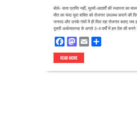
बोले- सत्ता प्राप्ति नहीं, मूल्यों-आदर्शों की स्थापना का
मौत का फंदा युवा शक्ति को रोजगार उपलब्ध कराने की दिश
जनपद और उनके गांवों में ही मिल रहा रोजगार बताए जब हमन
दूसरी अर्थव्यवस्था से अगले 3-4 वर्षों में हम देश की बनने 
F
M
E
S
ac
as
m
h
e
to
ai
ar
READ MORE
b
d
l
e
o
o
o
n
k