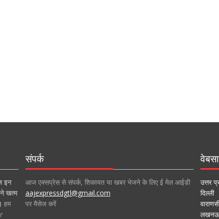
संपर्क
वेबसा
ज इन
आज एक्सप्रेस से संपर्क, शिकायत या खबर भेजने के लिए ई मेल आईडी
उत्तर प्
ने खत्म
aajexpressdgtl@gmail.com
दिल्ली
।
हम
पर मैसेज करें
वाराणस
r
लखन