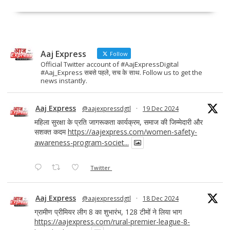
b
d
l
e
o
o
o
n
Aaj Express
k
Follow
Official Twitter account of #AajExpressDigital
#Aaj_Express सबसे पहले, सच के साथ. Follow us to get the
news instantly.
Aaj Express
@aajexpressdgtl
·
19 Dec 2024
महिला सुरक्षा के प्रति जागरूकता कार्यक्रम, समाज की जिम्मेदारी और
सशक्त कदम
https://aajexpress.com/women-safety-
awareness-program-societ...
Twitter
Aaj Express
@aajexpressdgtl
·
18 Dec 2024
ग्रामीण प्रीमियर लीग 8 का शुभारंभ, 128 टीमों ने लिया भाग
https://aajexpress.com/rural-premier-league-8-