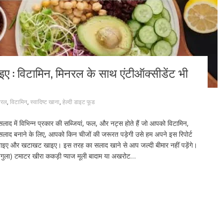
 विटामिन, मिनरल के साथ एंटीऑक्सीडेंट भी
नरल
,
विटामिन
,
स्वादिष्ट खाना
,
हेल्दी डाइट फूड
ाद में विभिन्न प्रकार की सब्जियां, फल, और नट्स होते हैं जो आपको विटामिन,
 सलाद बनाने के लिए, आपको किन चीजों की जरूरत पड़ेगी उसे हम अपने इस रिपोर्ट
ट बनाइए और खटाखट खाइए। इस तरह का सलाद खाने से आप जल्दी बीमार नहीं पड़ेंगे।
आरुगुला) टमाटर खीरा ककड़ी प्याज मूली बादाम या अखरोट…