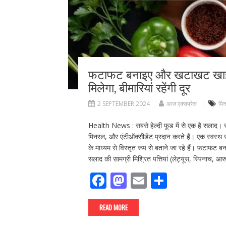
फटाफट बनाइए और खटाखट खाइए :
मिलेगा, बीमारियां रहेंगी दूर
2 SEPTEMBER 2024
आज एक्सप्रेस
मि
Health News : सबसे हेल्दी फूड में से एक है सलाद। सल
मिनरल, और एंटीऑक्सीडेंट प्रदान करते हैं। एक स्वस्थ
के माध्यम से विस्तृत रूप से बताने जा रहे हैं। फटाफ
सलाद की सामग्री मिश्रित पत्तियां (लेट्यूस, स्पिनाच, 
F
M
E
S
ac
as
m
h
e
to
ai
ar
READ MORE