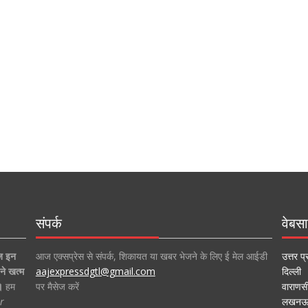
संपर्क
वेबसा
ज इन
आज एक्सप्रेस से संपर्क, शिकायत या खबर भेजने के लिए ई मेल आईडी
उत्तर प्
ने खत्म
aajexpressdgtl@gmail.com
दिल्ली
।
हम
पर मैसेज करें
वाराणस
r
लखन