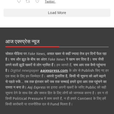
Twitter
Load More
आज एक्स्प्रेस न्यूज
सोशल मीडिया पर
Fake News
,
असल खबर से कहीं ज्यादा तेज इन दिनों फैल रहा
है।
सच और झूठ के बीच का अंतर
Fake News
ने खत्म कर दिया है।
सच जैसी
लगने वाली झूठी खबरों से लोग भ्रमित हैं।
हम जानते हैं,
सच आप तक कैसे पहुंचाना
है।
Digital newspaper
aajexpress.com
के ओर से
Publish
किए गए हर
एक शब्द के लिए हम जिम्मेदार हैं।
आपसे गुजारिश है, किसी भी सूचना को आगे बढ़ाने
से पहले रुकें… तब तक इंतजार करें जब तक सच्चाई हमारे द्वारा आप तक पहुंचने का
रास्ता न बना ले।
Aaj Express
का इरादा अपनी खबरों के जरिए
Public
को सही
सूचना देने के साथ देश और समाज हित के लिए लोगों को जागरूक करना है। हम न तो
किसी
Political Pressure
में काम करते हैं, न ही हमारे
Content
के लिए हमें
किसी कारोबारी या राजनीतिक दल से
Fund
मिलता है।