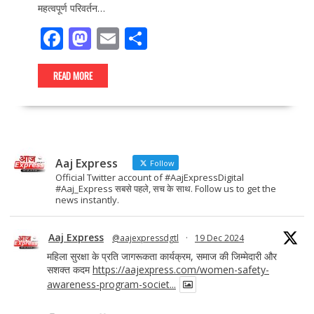
महत्वपूर्ण परिवर्तन…
F
M
E
S
ac
as
m
h
e
to
ai
ar
READ MORE
b
d
l
e
o
o
o
n
Aaj Express
k
Follow
Official Twitter account of #AajExpressDigital
#Aaj_Express सबसे पहले, सच के साथ. Follow us to get the
news instantly.
Aaj Express
@aajexpressdgtl
·
19 Dec 2024
महिला सुरक्षा के प्रति जागरूकता कार्यक्रम, समाज की जिम्मेदारी और
सशक्त कदम
https://aajexpress.com/women-safety-
awareness-program-societ...