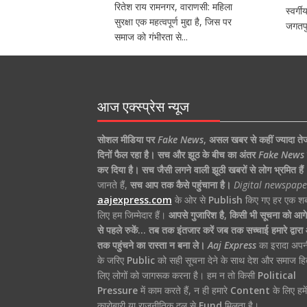
रितेश राय रामनगर, वाराणसी: महिला
स्वर्ग
सुरक्षा एक महत्वपूर्ण मुद्दा है, जिस पर
जगतपु
समाज को गंभीरता से...
आज एक्स्प्रेस न्यूज
सोशल मीडिया पर
Fake News
,
असल खबर से कहीं ज्यादा ते
दिनों फैल रहा है।
सच और झूठ के बीच का अंतर
Fake News
कर दिया है।
सच जैसी लगने वाली झूठी खबरों से लोग भ्रमित हैं
जानते हैं,
सच आप तक कैसे पहुंचाना है।
Digital newspape
aajexpress.com
के ओर से
Publish
किए गए हर एक शब्
लिए हम जिम्मेदार हैं।
आपसे गुजारिश है, किसी भी सूचना को आगे 
से पहले रुकें… तब तक इंतजार करें जब तक सच्चाई हमारे द्वार
तक पहुंचने का रास्ता न बना ले।
Aaj Express
का इरादा अपन
के जरिए
Public
को सही सूचना देने के साथ देश और समाज हि
लिए लोगों को जागरूक करना है। हम न तो किसी
Political
Pressure
में काम करते हैं, न ही हमारे
Content
के लिए हमे
कारोबारी या राजनीतिक दल से
Fund
मिलता है।