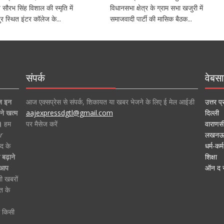
ीय सौरभ सिंह विशाल की स्मृति में
विधानसभा क्षेत्र के ग्राम सभा खजुरी में
र स्थित इंटर कॉलेज के...
समाजवादी पार्टी की मासिक बैठक...
संपर्क
वेबसा
ज इन
आज एक्सप्रेस से संपर्क, शिकायत या खबर भेजने के लिए ई मेल आईडी
उत्तर प्
ने खत्म
aajexpressdgtl@gmail.com
दिल्ली
।
हम
पर मैसेज करें
वाराणस
r
लखन
द के
धर्म-कर्म
बढ़ाने
शिक्षा
ा आप
ऑन द स
ी खबरों
त के
ं किसी