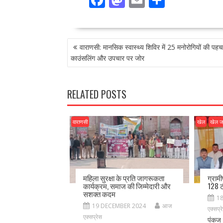
ac
as
m
h
e
to
ai
ar
POST
b
d
l
e
वाराणसी: मानसिक स्वास्थ्य शिविर में 25 मनोरोगियों की पहच
NAVIGATION
o
o
काउंसलिंग और उपचार पर जोर
o
n
k
RELATED POSTS
वाराणसी
खेल
खेल 
महिला सुरक्षा के प्रति जागरूकता
ग्राम
कार्यक्रम, समाज की जिम्मेदारी और
128 ट
सशक्त कदम
1
19 DECEMBER 2024
आज
एक्सप्र
एक्सप्रेस
पंकज 