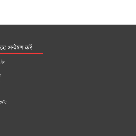
इट अन्वेषण करें
रदेश
ी
ऊ
्पॉट