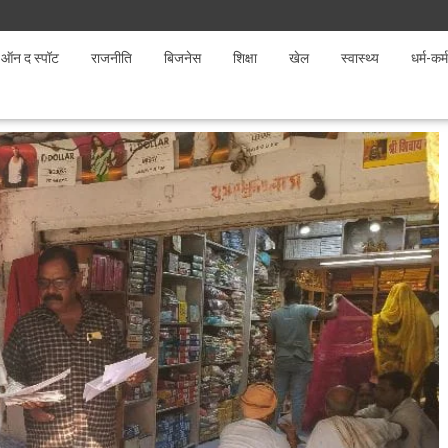
ऑन द स्पॉट
राजनीति
बिजनेस
शिक्षा
खेल
स्वास्थ्य
धर्म-कर्म