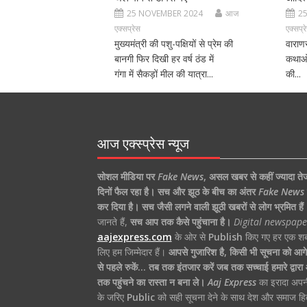
25 NOVEMBER 2024
आज
2
एक्सप्रेस
एक्सप्र
मुख्यमंत्री की पशु-पक्षियों से प्रेम की
वाराण
बानगी फिर दिखी हर वर्ष ठंड में
कथाओं
गंगा में सैकड़ों मील की यात्रा...
की...
आज एक्स्प्रेस न्यूज
सोशल मीडिया पर
Fake News
,
असल खबर से कहीं ज्यादा ते
दिनों फैल रहा है।
सच और झूठ के बीच का अंतर
Fake News
कर दिया है।
सच जैसी लगने वाली झूठी खबरों से लोग भ्रमित हैं
जानते हैं,
सच आप तक कैसे पहुंचाना है।
Digital newspape
aajexpress.com
के ओर से
Publish
किए गए हर एक शब्
लिए हम जिम्मेदार हैं।
आपसे गुजारिश है, किसी भी सूचना को आगे 
से पहले रुकें… तब तक इंतजार करें जब तक सच्चाई हमारे द्वार
तक पहुंचने का रास्ता न बना ले।
Aaj Express
का इरादा अपन
के जरिए
Public
को सही सूचना देने के साथ देश और समाज हि