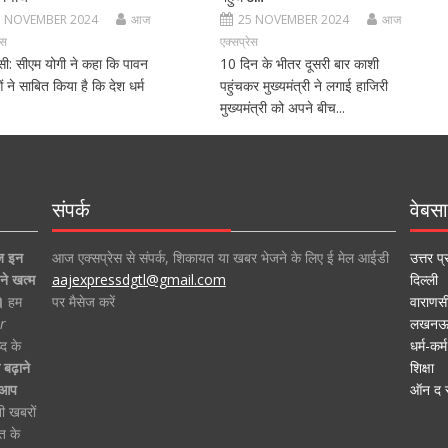
5 NOVEMBER 2024
आज
25 NOVEMBER 2024
आज
ेस
एक्सप्रेस
सी: सीएम योगी ने कहा कि पावन
10 दिन के भीतर दूसरी बार काशी
 ने साबित किया है कि देश धर्म
पहुंचकर मुख्यमंत्री ने लगाई हाजिरी
मुख्यमंत्री को अपने बीच...
संपर्क
वेबसा
ज इन
आज एक्सप्रेस से संपर्क, शिकायत या खबर भेजने के लिए ई मेल आईडी
उत्तर प्
ने खत्म
aajexpressdgtl@gmail.com
दिल्ली
।
हम
पर मैसेज करें
वाराणस
r
लखन
द के
धर्म-कर्म
बढ़ाने
शिक्षा
ा आप
ऑन द स
ी खबरों
त के