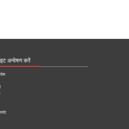
इट अन्वेषण करें
रदेश
ी
ऊ
्पॉट