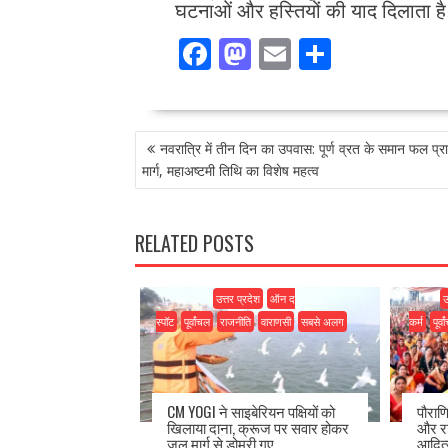
घटनाओं और हस्तियों की याद दिलाता ह
F
M
E
S
ac
as
m
h
e
to
ai
ar
POST
b
d
l
e
नवरात्रि में तीन दिन का उपवास: पूर्ण व्रत के समान फल प्रा
NAVIGATION
o
o
मार्ग, महाअष्टमी तिथि का विशेष महत्व
o
n
k
RELATED POSTS
उत्तर प्रदेश
ऑन द
उ
स्पॉट
पूर्वांचल
राजनीति
वाराणसी
सबसे अलग
कर्म
पूर्व
CM YOGI ने साइबेरियन पक्षियों को
पौराण
खिलाया दाना, क्रूज पर सवार होकर
और रा
जल मार्ग से डोमरी गए
आदित