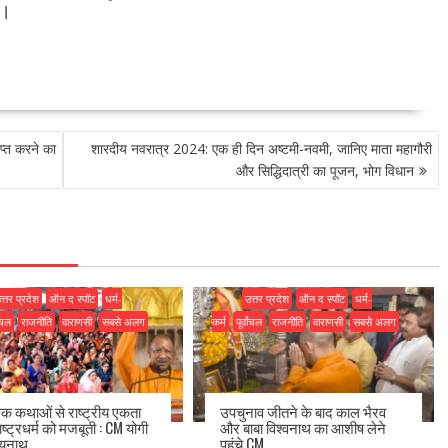
ै।
प्त करने का
शारदीय नवरात्र 2024: एक ही दिन अष्टमी-नवमी, जानिए माता महागौरी
और सिद्धिदात्री का पूजन, भोग विधान
त्तर प्रदेश
ऑन द स्पॉट
धर्म-
उत्तर प्रदेश
ऑन द स्पॉट
धर्म-
ांचल
राजनीति
वाराणसी
सबसे अलग
कर्म
पूर्वांचल
राजनीति
वाराणसी
सबसे अलग
िक कथाओं से राष्ट्रीय एकता
उपचुनाव जीतने के बाद काल भैरव
ष्ट्रधर्म को मजबूती : CM योगी
और बाबा विश्वनाथ का आशीष लेने
्यनाथ
पहुंचे CM