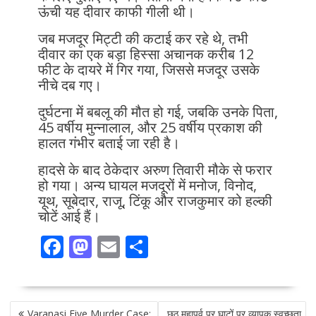
ऊंची यह दीवार काफी गीली थी।
जब मजदूर मिट्टी की कटाई कर रहे थे, तभी
दीवार का एक बड़ा हिस्सा अचानक करीब 12
फीट के दायरे में गिर गया, जिससे मजदूर उसके
नीचे दब गए।
दुर्घटना में बबलू की मौत हो गई, जबकि उनके पिता,
45 वर्षीय मुन्नालाल, और 25 वर्षीय प्रकाश की
हालत गंभीर बताई जा रही है।
हादसे के बाद ठेकेदार अरुण तिवारी मौके से फरार
हो गया। अन्य घायल मजदूरों में मनोज, विनोद,
यूथ, सूबेदार, राजू, टिंकू और राजकुमार को हल्की
चोटें आई हैं।
F
M
E
S
ac
as
m
h
e
to
ai
ar
POST
b
d
l
e
Varanasi Five Murder Case:
छठ महापर्व पर घाटों पर व्यापक स्वच्छता