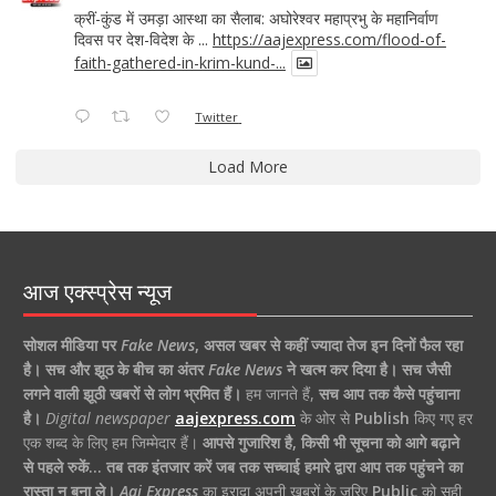
क्रीं-कुंड में उमड़ा आस्था का सैलाब: अघोरेश्वर महाप्रभु के महानिर्वाण
दिवस पर देश-विदेश के ...
https://aajexpress.com/flood-of-
faith-gathered-in-krim-kund-...
Twitter
Load More
आज एक्स्प्रेस न्यूज
सोशल मीडिया पर
Fake News
,
असल खबर से कहीं ज्यादा तेज इन दिनों फैल रहा
है।
सच और झूठ के बीच का अंतर
Fake News
ने खत्म कर दिया है।
सच जैसी
लगने वाली झूठी खबरों से लोग भ्रमित हैं।
हम जानते हैं,
सच आप तक कैसे पहुंचाना
है।
Digital newspaper
aajexpress.com
के ओर से
Publish
किए गए हर
एक शब्द के लिए हम जिम्मेदार हैं।
आपसे गुजारिश है, किसी भी सूचना को आगे बढ़ाने
से पहले रुकें… तब तक इंतजार करें जब तक सच्चाई हमारे द्वारा आप तक पहुंचने का
रास्ता न बना ले।
Aaj Express
का इरादा अपनी खबरों के जरिए
Public
को सही