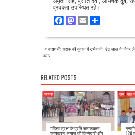
अमृता सिंह, प्रीति देवी, अभिषेक दुबे, स
प्रवक्ता उपस्थित रहे।
F
M
E
S
ac
as
m
h
e
to
ai
ar
POST
b
d
l
e
वाराणसी: सर्राफ की दुकान में टप्पेबाजी, डेढ़ लाख के जेवर 
NAVIGATION
o
o
फरार
o
n
k
RELATED POSTS
वाराणसी
खेल
खेल 
महिला सुरक्षा के प्रति जागरूकता
ग्राम
कार्यक्रम, समाज की जिम्मेदारी और
128 ट