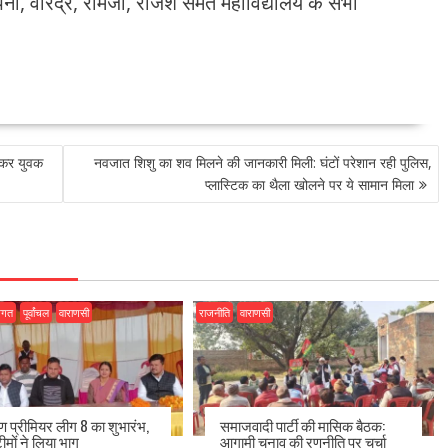
पना, वीरेंद्र, रामजी, राजेश समेत महाविद्यालय के सभी
लेकर युवक
नवजात शिशु का शव मिलने की जानकारी मिली: घंटों परेशान रही पुलिस,
प्लास्टिक का थैला खोलने पर ये सामान मिला
जगत
पूर्वांचल
वाराणसी
राजनीति
वाराणसी
ीण प्रीमियर लीग 8 का शुभारंभ,
समाजवादी पार्टी की मासिक बैठक:
ीमों ने लिया भाग
आगामी चुनाव की रणनीति पर चर्चा