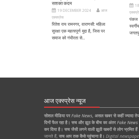
सशक्त कदम
1
19 DECEMBER 2024
आज
एक्सप्र
एक्सप्रेस
पंकज 
रितेश राय रामनगर, वाराणसी: महिला
स्वर्ग
सुरक्षा एक महत्वपूर्ण मुद्दा है, जिस पर
जगतपु
समाज को गंभीरता से...
आज एक्स्प्रेस न्यूज
सोशल मीडिया पर
Fake News
,
असल खबर से कहीं ज्यादा ते
दिनों फैल रहा है।
सच और झूठ के बीच का अंतर
Fake News
कर दिया है।
सच जैसी लगने वाली झूठी खबरों से लोग भ्रमित हैं
जानते हैं,
सच आप तक कैसे पहुंचाना है।
Digital newspape