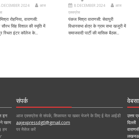
8 DECEMBER 2024
आज
8 DECEMBER 2024
आज
ेस
एक्सप्रेस
मिश्रा रोहनिया, वाराणसी:
पंकज मिश्रा वाराणसी: सेवापुरी
ीय सौरभ सिंह विशाल की स्मृति में
विधानसभा क्षेत्र के ग्राम सभा खजुरी में
र स्थित इंटर कॉलेज के...
समाजवादी पार्टी की मासिक बैठक...
संपर्क
वेबसा
ज इन
आज एक्सप्रेस से संपर्क, शिकायत या खबर भेजने के लिए ई मेल आईडी
उत्तर प्
ने खत्म
aajexpressdgtl@gmail.com
दिल्ली
।
हम
पर मैसेज करें
वाराणस
r
लखन