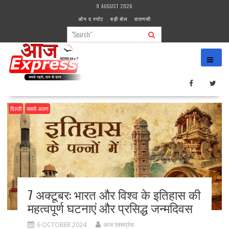
Skip
9 AUGUST 2026
to
ऑन द स्पॉट
बड़ी बोल
वाराणसी
content
दिल्ली
सबसे अलग
7 अक्टूबर: भारत और विश्व के इतिहास की
महत्वपूर्ण घटनाएं और प्रसिद्ध जन्मदिवस
6 OCTOBER 2024
आज एक्सप्रेस