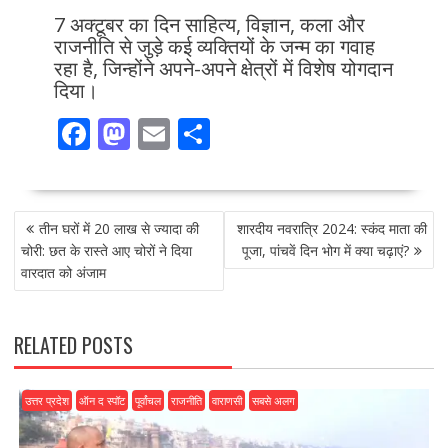
7 अक्टूबर का दिन साहित्य, विज्ञान, कला और
राजनीति से जुड़े कई व्यक्तियों के जन्म का गवाह
रहा है, जिन्होंने अपने-अपने क्षेत्रों में विशेष योगदान
दिया।
F
M
E
S
ac
as
m
h
e
to
ai
ar
POST
b
d
l
e
तीन घरों में 20 लाख से ज्यादा की
शारदीय नवरात्रि 2024: स्कंद माता की
NAVIGATION
o
o
चोरी: छत के रास्ते आए चोरों ने दिया
पूजा, पांचवें दिन भोग में क्या चढ़ाएं?
वारदात को अंजाम
o
n
k
RELATED POSTS
उत्तर प्रदेश
ऑन द स्पॉट
पूर्वांचल
राजनीति
वाराणसी
सबसे अलग