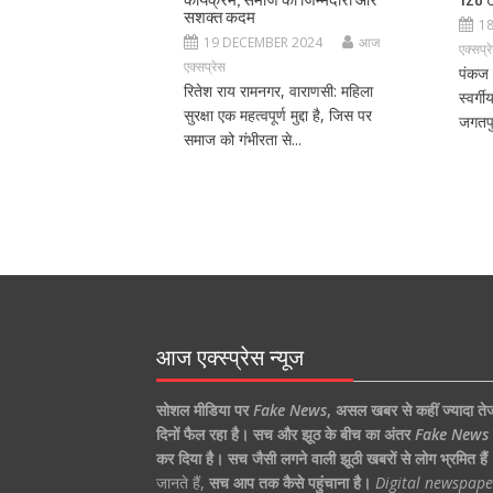
सशक्त कदम
1
19 DECEMBER 2024
आज
एक्सप्र
एक्सप्रेस
पंकज 
रितेश राय रामनगर, वाराणसी: महिला
स्वर्ग
सुरक्षा एक महत्वपूर्ण मुद्दा है, जिस पर
जगतपु
समाज को गंभीरता से...
आज एक्स्प्रेस न्यूज
सोशल मीडिया पर
Fake News
,
असल खबर से कहीं ज्यादा ते
दिनों फैल रहा है।
सच और झूठ के बीच का अंतर
Fake News
कर दिया है।
सच जैसी लगने वाली झूठी खबरों से लोग भ्रमित हैं
जानते हैं,
सच आप तक कैसे पहुंचाना है।
Digital newspape