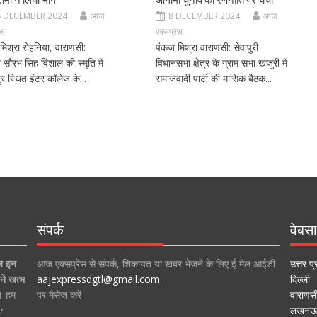
8 DECEMBER 2024
आज
8 DECEMBER 2024
आज
ेस
एक्सप्रेस
मिश्रा रोहनिया, वाराणसी:
पंकज मिश्रा वाराणसी: सेवापुरी
ीय सौरभ सिंह विशाल की स्मृति में
विधानसभा क्षेत्र के ग्राम सभा खजुरी में
र स्थित इंटर कॉलेज के...
समाजवादी पार्टी की मासिक बैठक...
संपर्क
वेबसा
ज इन
आज एक्सप्रेस से संपर्क, शिकायत या खबर भेजने के लिए ई मेल आईडी
उत्तर प्
ने खत्म
aajexpressdgtl@gmail.com
दिल्ली
।
हम
पर मैसेज करें
वाराणस
r
लखन