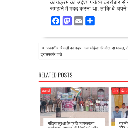
कार्यक्रम का उद्देश्य पर्यटन कारोबार से 
समझने में मदद करना था, ताकि वे अपने 
F
M
E
S
ac
as
m
h
e
to
ai
ar
POST
b
d
l
e
आकाशीय बिजली का कहर : एक महिला की मौत, दो घायल, 
NAVIGATION
o
o
ट्रांसफार्मर जले
o
n
k
RELATED POSTS
वाराणसी
खेल
खेल 
महिला सुरक्षा के प्रति जागरूकता
ग्राम
कार्यक्रम, समाज की जिम्मेदारी और
128 ट