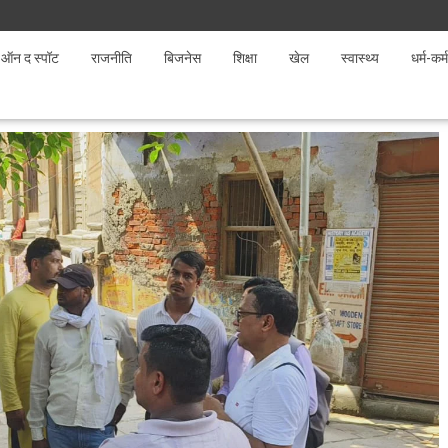
ऑन द स्पॉट
राजनीति
बिजनेस
शिक्षा
खेल
स्वास्थ्य
धर्म-कर्म