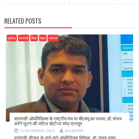
o
o
o
n
k
RELATED POSTS
पूर्वांचल
वाराणसी
शिक्षा
सेहत
स्वास्थ्य
वाराणसी: ऑर्थोपेडिक्स के राष्ट्रीय मंच पर बीएचयू का जलवा, डॉ. संजय
करेंगे घुटने की जटिल चोटों पर शोध प्रस्तुत
30 NOVEMBER 2024
आज एक्सप्रेस
वाराणसी: बीएचयू के जाने-माने ऑर्थोपेडिक्स विशेषज्ञ, डॉ. संजय यादव,