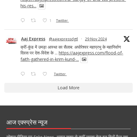
his-res...
1
Twitter
Aaj Express
@aajexpressdgtl
·
29 Nov 2024
क्रीं-कुंड में उमड़ा आस्था का सैलाब: अघोरेश्वर महाप्रभु के महानिर्वाण
दिवस पर देश-विदेश के ...
https://aajexpress.com/flood-of-
faith-gathered-in-krim-kund-...
Twitter
Load More
आज एक्स्प्रेस न्यूज
सोशल मीडिया पर
Fake News
,
असल खबर से कहीं ज्यादा तेज इन दिनों फैल रहा