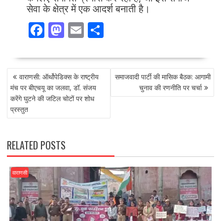
सेवा के क्षेत्र में एक आदर्श बनाती है।
F
M
E
S
ac
as
m
h
e
to
ai
ar
POST
b
d
l
e
वाराणसी: ऑर्थोपेडिक्स के राष्ट्रीय
समाजवादी पार्टी की मासिक बैठक: आगामी
NAVIGATION
o
o
मंच पर बीएचयू का जलवा, डॉ. संजय
चुनाव की रणनीति पर चर्चा
करेंगे घुटने की जटिल चोटों पर शोध
o
n
प्रस्तुत
k
RELATED POSTS
वाराणसी