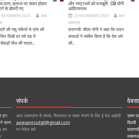
ा दाना, क्रूज पर सवार होकर
और राष्ट्रधर्म को मजबूती : CM योगी
र्ग से डोमरी गए
आदित्यनाथ
5 NOVEMBER 2024
आज
25 NOVEMBER 2024
आज
ेस
एक्सप्रेस
ंत्री की पशु-पक्षियों से प्रेम की
वाराणसी: सीएम योगी ने कहा कि पावन
फिर दिखी हर वर्ष ठंड में
कथाओं ने साबित किया है कि देश धर्म
ें सैकड़ों मील की यात्रा...
की...
संपर्क
वेबसा
ज इन
आज एक्सप्रेस से संपर्क, शिकायत या खबर भेजने के लिए ई मेल आईडी
उत्तर प्
ने खत्म
aajexpressdgtl@gmail.com
दिल्ली
।
हम
पर मैसेज करें
वाराणस
r
लखन