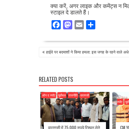
क्या करें, अगर लाइक और कमेंट्स न मिल
स्टाइल दे डालते हैं।
F
M
E
S
ac
as
m
h
e
to
ai
ar
POST
b
d
l
e
हाईवे पर बदमाशों ने किया हमला: इस जगह के रहने वाले अधे
NAVIGATION
o
o
o
n
k
RELATED POSTS
ऑन द स्पॉट
पूर्वांचल
राजनीति
वाराणसी
स्पॉट
पूर्
वाराणसी में 75,000 रुपये रिश्वत लेते
CM YO