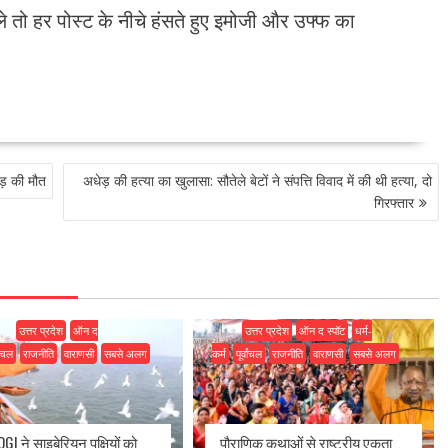
े तो हर पोस्ट के नीचे हंसते हुए इमोजी और उफ्फ का
ड़ की मौत
अधेड़ की हत्या का खुलासा: सौतेले बेटों ने संपत्ति विवाद में की थी हत्या, दो
गिरफ्तार
उत्तर प्रदेश
ऑन द
उत्तर प्रदेश
ऑन द स्पॉट
धर्म-
वांचल
राजनीति
वाराणसी
सबसे अलग
कर्म
पूर्वांचल
राजनीति
वाराणसी
सबसे अलग
GI ने साइबेरियन पक्षियों को
पौराणिक कथाओं से राष्ट्रीय एकता