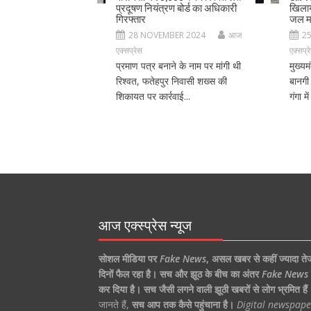
प्रदूषण नियंत्रण बोर्ड का अधिकारी
खिलाय
गिरफ्तार
जल मा
28 NOVEMBER 2024
आज
2
एक्सप्रेस
एक्सप्र
प्रमाण पत्र बनाने के नाम पर मांगी थी
मुख्यम
रिश्वत, फतेहपुर निवासी शख्स की
बानगी 
शिकायत पर कार्रवाई...
गंगा म
आज एक्स्प्रेस न्यूज
सोशल मीडिया पर
Fake News
,
असल खबर से कहीं ज्यादा ते
दिनों फैल रहा है।
सच और झूठ के बीच का अंतर
Fake News
कर दिया है।
सच जैसी लगने वाली झूठी खबरों से लोग भ्रमित हैं
जानते हैं,
सच आप तक कैसे पहुंचाना है।
Digital newspape