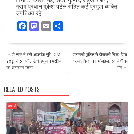
ग्राम प्रधान मुकेश पटेल सहित कई प्रमुख व्यक्ति
उपस्थित रहे।
F
M
E
S
ac
as
m
h
e
to
ai
ar
POST
b
d
l
e
दो साल में बनी आकर्षक मूर्ति: CM
वाराणसी पुलिस ने दीपावली गिफ्ट दिया:
NAVIGATION
o
o
Yogi ने 51 फीट ऊंची हनुमान प्रतिमा
बरामद किए 111 मोबाइल, स्वामियों को
का अनावरण किया
सौंपे
o
n
k
RELATED POSTS
वाराणसी