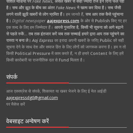
सोशल मीडिया पर
Fake News
,
असल खबर से कहीं ज्यादा तेज इन दिनों फैल रहा
है।
सच और झूठ के बीच का अंतर
Fake News
ने खत्म कर दिया है।
सच जैसी
लगने वाली झूठी खबरों से लोग भ्रमित हैं।
हम जानते हैं,
सच आप तक कैसे पहुंचाना
है।
Digital newspaper
aajexpress.com
के ओर से
Publish
किए गए हर
एक शब्द के लिए हम जिम्मेदार हैं।
आपसे गुजारिश है, किसी भी सूचना को आगे बढ़ाने
से पहले रुकें… तब तक इंतजार करें जब तक सच्चाई हमारे द्वारा आप तक पहुंचने का
रास्ता न बना ले।
Aaj Express
का इरादा अपनी खबरों के जरिए
Public
को सही
सूचना देने के साथ देश और समाज हित के लिए लोगों को जागरूक करना है। हम न तो
किसी
Political Pressure
में काम करते हैं, न ही हमारे
Content
के लिए हमें
किसी कारोबारी या राजनीतिक दल से
Fund
मिलता है।
संपर्क
आज एक्सप्रेस से संपर्क, शिकायत या खबर भेजने के लिए ई मेल आईडी
aajexpressdgtl@gmail.com
पर मैसेज करें
वेबसाइट अन्वेषण करें