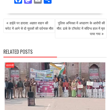
ac
as
m
h
e
to
ai
ar
POST
b
d
l
e
हाईवे पर हादसा: अज्ञात वाहन की
पुलिस अभिरक्षा में अपहरण के आरोपी की
NAVIGATION
o
o
चपेट में आने से दो युवकों की दर्दनाक मौत
मौत: ढाबे के टॉयलेट में संदिग्ध हाल में मृत
पाया गया
o
n
k
RELATED POSTS
वाराणसी