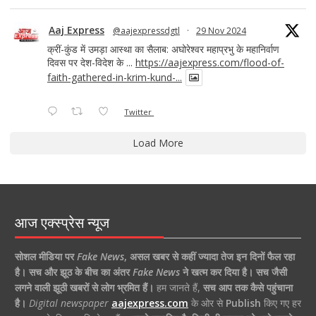
Aaj Express
@aajexpressdgtl
·
29 Nov 2024
क्रीं-कुंड में उमड़ा आस्था का सैलाब: अघोरेश्वर महाप्रभु के महानिर्वाण
दिवस पर देश-विदेश के ...
https://aajexpress.com/flood-of-
faith-gathered-in-krim-kund-...
Twitter
Load More
आज एक्स्प्रेस न्यूज
सोशल मीडिया पर
Fake News
,
असल खबर से कहीं ज्यादा तेज इन दिनों फैल रहा
है।
सच और झूठ के बीच का अंतर
Fake News
ने खत्म कर दिया है।
सच जैसी
लगने वाली झूठी खबरों से लोग भ्रमित हैं।
हम जानते हैं,
सच आप तक कैसे पहुंचाना
है।
Digital newspaper
aajexpress.com
के ओर से
Publish
किए गए हर