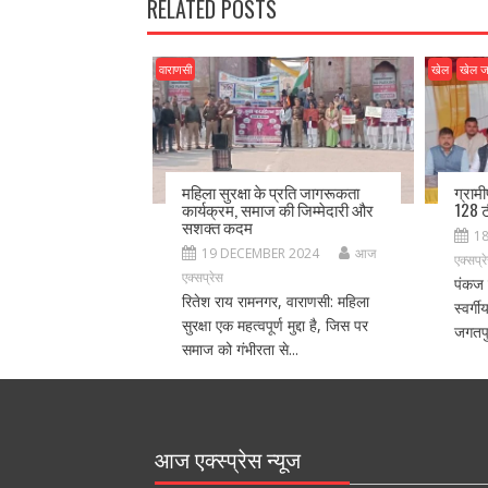
k
RELATED POSTS
वाराणसी
खेल
खेल 
महिला सुरक्षा के प्रति जागरूकता
ग्राम
कार्यक्रम, समाज की जिम्मेदारी और
128 ट
सशक्त कदम
1
19 DECEMBER 2024
आज
एक्सप्र
एक्सप्रेस
पंकज 
रितेश राय रामनगर, वाराणसी: महिला
स्वर्ग
सुरक्षा एक महत्वपूर्ण मुद्दा है, जिस पर
जगतपु
समाज को गंभीरता से...
आज एक्स्प्रेस न्यूज