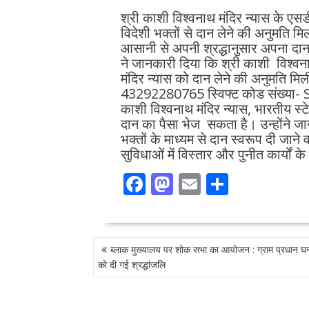
श्री काशी विश्वनाथ मंदिर न्यास के ए
विदेशी भक्तों से दान लेने की अनुमति मिल
आसानी से अपनी श्रद्धानुसार अपना दान 
ने जानकारी दिया कि श्री काशी विश्वनाथ 
मंदिर न्यास को दान लेने की अनुमति मि
43292280765 स्विफ्ट कोड संख्य
काशी विश्वनाथ मंदिर न्यास, भारतीय स्टेट 
दान का पैसा भेज सकता है। उन्होंने जान
भक्तों के माध्यम से दान स्वरूप दी जान
सुविधाओं में विस्तार और पुनीत कार्यों 
F
M
E
S
ac
as
m
h
e
to
ai
ar
POST
b
d
l
e
ब्लाक मुख्यालय पर शोक सभा का आयोजन : ग्राम प्रधान घनश्
NAVIGATION
o
o
को दी गई श्रद्धांजलि
o
n