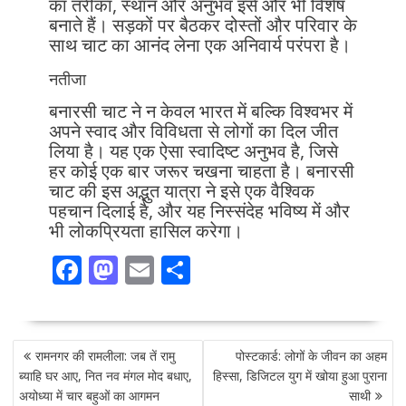
का तरीका, स्थान और अनुभव इसे और भी विशेष
बनाते हैं। सड़कों पर बैठकर दोस्तों और परिवार के
साथ चाट का आनंद लेना एक अनिवार्य परंपरा है।
नतीजा
बनारसी चाट ने न केवल भारत में बल्कि विश्वभर में
अपने स्वाद और विविधता से लोगों का दिल जीत
लिया है। यह एक ऐसा स्वादिष्ट अनुभव है, जिसे
हर कोई एक बार जरूर चखना चाहता है। बनारसी
चाट की इस अद्भुत यात्रा ने इसे एक वैश्विक
पहचान दिलाई है, और यह निस्संदेह भविष्य में और
भी लोकप्रियता हासिल करेगा।
F
M
E
S
ac
as
m
h
e
to
ai
ar
POST
b
d
l
e
रामनगर की रामलीला: जब तें रामु
पोस्टकार्ड: लोगों के जीवन का अहम
NAVIGATION
o
o
ब्याहि घर आए, नित नव मंगल मोद बधाए,
हिस्सा, डिजिटल युग में खोया हुआ पुराना
अयोध्या में चार बहुओं का आगमन
साथी