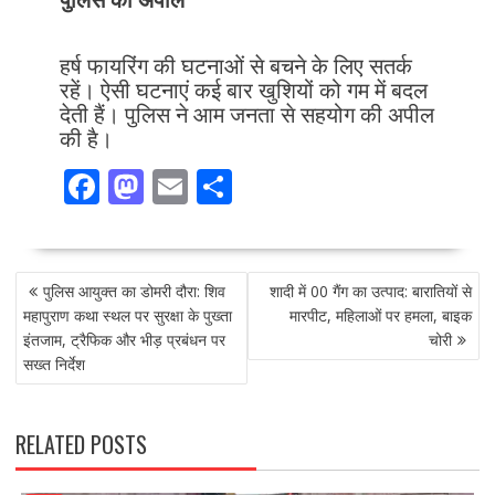
हर्ष फायरिंग की घटनाओं से बचने के लिए सतर्क
रहें। ऐसी घटनाएं कई बार खुशियों को गम में बदल
देती हैं। पुलिस ने आम जनता से सहयोग की अपील
की है।
F
M
E
S
ac
as
m
h
e
to
ai
ar
POST
b
d
l
e
पुलिस आयुक्त का डोमरी दौरा: शिव
शादी में 00 गैंग का उत्पाद: बारातियों से
NAVIGATION
o
o
महापुराण कथा स्थल पर सुरक्षा के पुख्ता
मारपीट, महिलाओं पर हमला, बाइक
इंतजाम, ट्रैफिक और भीड़ प्रबंधन पर
चोरी
o
n
सख्त निर्देश
k
RELATED POSTS