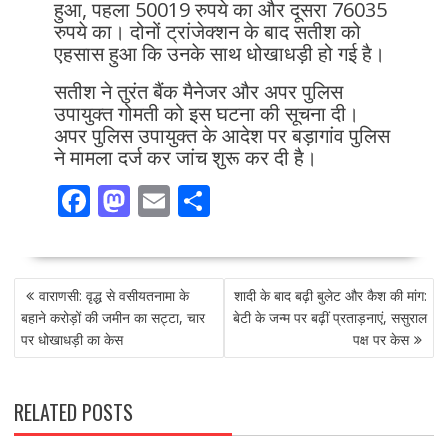
हुआ, पहला 50019 रुपये का और दूसरा 76035
रुपये का। दोनों ट्रांजेक्शन के बाद सतीश को
एहसास हुआ कि उनके साथ धोखाधड़ी हो गई है।
सतीश ने तुरंत बैंक मैनेजर और अपर पुलिस
उपायुक्त गोमती को इस घटना की सूचना दी।
अपर पुलिस उपायुक्त के आदेश पर बड़ागांव पुलिस
ने मामला दर्ज कर जांच शुरू कर दी है।
F
M
E
S
ac
as
m
h
e
to
ai
ar
POST
b
d
l
e
वाराणसी: वृद्ध से वसीयतनामा के
शादी के बाद बढ़ी बुलेट और कैश की मांग:
NAVIGATION
o
o
बहाने करोड़ों की जमीन का सट्टा, चार
बेटी के जन्म पर बढ़ीं प्रताड़नाएं, ससुराल
पर धोखाधड़ी का केस
पक्ष पर केस
o
n
k
RELATED POSTS