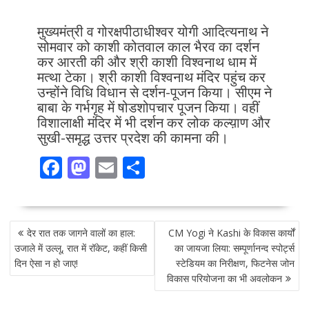
मुख्यमंत्री व गोरक्षपीठाधीश्वर योगी आदित्यनाथ ने
सोमवार को काशी कोतवाल काल भैरव का दर्शन
कर आरती की और श्री काशी विश्वनाथ धाम में
मत्था टेका। श्री काशी विश्वनाथ मंदिर पहुंच कर
उन्होंने विधि विधान से दर्शन-पूजन किया। सीएम ने
बाबा के गर्भगृह में षोडशोपचार पूजन किया। वहीं
विशालाक्षी मंदिर में भी दर्शन कर लोक कल्य़ाण और
सुखी-समृद्ध उत्तर प्रदेश की कामना की।
F
M
E
S
ac
as
m
h
e
to
ai
ar
POST
b
d
l
e
देर रात तक जागने वालों का हाल:
CM Yogi ने Kashi के विकास कार्यों
NAVIGATION
o
o
उजाले में उल्लू, रात में रॉकेट, कहीं किसी
का जायजा लिया: सम्पूर्णानन्द स्पोर्ट्स
दिन ऐसा न हो जाए!
स्टेडियम का निरीक्षण, फिटनेस जोन
o
n
विकास परियोजना का भी अवलोकन
k