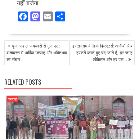
नहीं बजेगा।
F
M
E
S
ac
as
m
h
e
to
ai
ar
POST
b
d
l
e
पूजा पंडाल जयकारों से गूंज उठा:
इंस्टाग्राम वीडियो क्रिएटर्स: अजीबोगरीब
NAVIGATION
o
o
वातावरण में धार्मिक उत्साह और भक्तिभाव
हरकतें करते हुए पाए जाते हैं, हर जगह
का संचार
लोकेशन और हर पल…
o
n
k
RELATED POSTS
वाराणसी