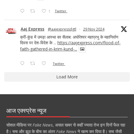
1
Twitter
Aaj Express
@aajexpressdgtl
·
29 Nov 2024
क्रीं-कुंड में उमड़ा आस्था का सैलाब: अघोरेश्वर महाप्रभु के महानिर्वाण
दिवस पर देश-विदेश के ...
https://aajexpress.com/flood-of-
faith-gathered-in-krim-kund-...
Twitter
Load More
आज एक्स्प्रेस न्यूज
सोशल मीडिया पर
Fake News
,
असल खबर से कहीं ज्यादा तेज इन दिनों फैल रहा
है।
सच और झूठ के बीच का अंतर
Fake News
ने खत्म कर दिया है।
सच जैसी