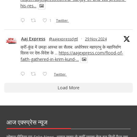
his-res...
1
Twitter
Aaj Express
@aajexpressdgtl
·
29 Nov 2024
क्रीं-कुंड में उमड़ा आस्था का सैलाब: अघोरेश्वर महाप्रभु के महानिर्वाण
दिवस पर देश-विदेश के ...
https://aajexpress.com/flood-of-
faith-gathered-in-krim-kund-...
Twitter
Load More
आज एक्स्प्रेस न्यूज
सोशल मीडिया पर
Fake News
,
असल खबर से कहीं ज्यादा तेज इन दिनों फैल रहा