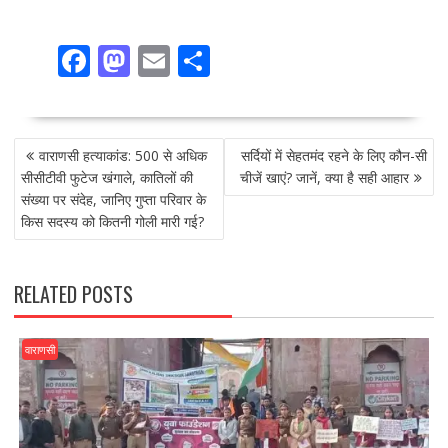
F
M
E
S
ac
as
m
h
e
to
ai
ar
POST
b
d
l
e
वाराणसी हत्याकांड: 500 से अधिक
सर्दियों में सेहतमंद रहने के लिए कौन-सी
NAVIGATION
o
o
सीसीटीवी फुटेज खंगाले, कातिलों की
चीजें खाएं? जानें, क्या है सही आहार
संख्या पर संदेह, जानिए गुप्ता परिवार के
o
n
किस सदस्य को कितनी गोली मारी गई?
k
RELATED POSTS
वाराणसी