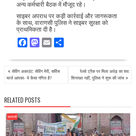
अन्य कर्मचारी बैठक में मौजूद रहे।
साइबर अपराध पर कड़ी कार्रवाई और जागरूकता
के साथ, वाराणसी पुलिस ने साइबर सुरक्षा को
प्राथमिकता दी है।
F
M
E
S
ac
as
m
h
e
to
ai
ar
POST
b
d
l
e
सेविंग अकाउंट: सेविंग मेरी, सर्विस
रेलवे ट्रैक पर मिला अधेड़ का शव:
NAVIGATION
o
o
चार्ज आपका- ये कैसा गणित है?
शिनाख्त नहीं, पुलिस ने शुरू की जांच
o
n
k
RELATED POSTS
वाराणसी