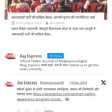
समाजवादी पार्टी की मासिक बैठक: आगामी चुनाव की रणनीति पर चर्चा
8 DECEMBER 2024
आज एक्सप्रेस
पंकज मिश्रा वाराणसी: सेवापुरी विधानसभा क्षेत्र के ग्राम सभा खजुरी में
समाजवादी पार्टी की मासिक बैठक...
Aaj Express
Follow
Official Twitter account of #AajExpressDigital
#Aaj_Express सबसे पहले, सच के साथ. Follow us to get the
news instantly.
Aaj Express
@aajexpressdgtl
·
19 Dec 2024
महिला सुरक्षा के प्रति जागरूकता कार्यक्रम, समाज की जिम्मेदारी और
सशक्त कदम
https://aajexpress.com/women-safety-
awareness-program-societ...
Twitter