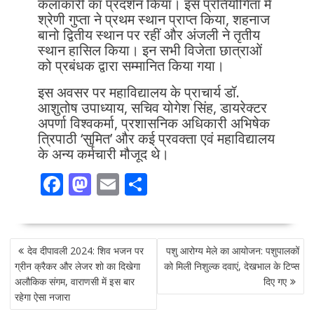
कलाकारी का प्रदर्शन किया। इस प्रतियोगिता में
श्रेणी गुप्ता ने प्रथम स्थान प्राप्त किया, शहनाज
बानो द्वितीय स्थान पर रहीं और अंजली ने तृतीय
स्थान हासिल किया। इन सभी विजेता छात्राओं
को प्रबंधक द्वारा सम्मानित किया गया।
इस अवसर पर महाविद्यालय के प्राचार्य डॉ.
आशुतोष उपाध्याय, सचिव योगेश सिंह, डायरेक्टर
अपर्णा विश्वकर्मा, प्रशासनिक अधिकारी अभिषेक
त्रिपाठी ‘सुमित’ और कई प्रवक्ता एवं महाविद्यालय
के अन्य कर्मचारी मौजूद थे।
F
M
E
S
ac
as
m
h
e
to
ai
ar
POST
b
d
l
e
देव दीपावली 2024: शिव भजन पर
पशु आरोग्य मेले का आयोजन: पशुपालकों
NAVIGATION
o
o
ग्रीन क्रैकर और लेजर शो का दिखेगा
को मिली निशुल्क दवाएं, देखभाल के टिप्स
अलौकिक संगम, वाराणसी में इस बार
दिए गए
o
n
रहेगा ऐसा नजारा