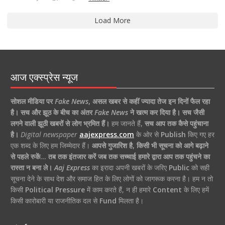
Load More
आज एक्स्प्रेस न्यूज
सोशल मीडिया पर
Fake News
,
असल खबर से कहीं ज्यादा तेज इन दिनों फैल रहा
है।
सच और झूठ के बीच का अंतर
Fake News
ने खत्म कर दिया है।
सच जैसी
लगने वाली झूठी खबरों से लोग भ्रमित हैं।
हम जानते हैं,
सच आप तक कैसे पहुंचाना
है।
Digital newspaper
aajexpress.com
के ओर से
Publish
किए गए हर
एक शब्द के लिए हम जिम्मेदार हैं।
आपसे गुजारिश है, किसी भी सूचना को आगे बढ़ाने
से पहले रुकें… तब तक इंतजार करें जब तक सच्चाई हमारे द्वारा आप तक पहुंचने का
रास्ता न बना ले।
Aaj Express
का इरादा अपनी खबरों के जरिए
Public
को सही
सूचना देने के साथ देश और समाज हित के लिए लोगों को जागरूक करना है। हम न तो
किसी
Political Pressure
में काम करते हैं, न ही हमारे
Content
के लिए हमें
किसी कारोबारी या राजनीतिक दल से
Fund
मिलता है।