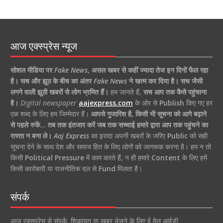
आज एक्स्प्रेस न्यूज
सोशल मीडिया पर
Fake News
,
असल खबर से कहीं ज्यादा तेज इन दिनों फैल रहा
है।
सच और झूठ के बीच का अंतर
Fake News
ने खत्म कर दिया है।
सच जैसी
लगने वाली झूठी खबरों से लोग भ्रमित हैं।
हम जानते हैं,
सच आप तक कैसे पहुंचाना
है।
Digital newspaper
aajexpress.com
के ओर से
Publish
किए गए हर
एक शब्द के लिए हम जिम्मेदार हैं।
आपसे गुजारिश है, किसी भी सूचना को आगे बढ़ाने
से पहले रुकें… तब तक इंतजार करें जब तक सच्चाई हमारे द्वारा आप तक पहुंचने का
रास्ता न बना ले।
Aaj Express
का इरादा अपनी खबरों के जरिए
Public
को सही
सूचना देने के साथ देश और समाज हित के लिए लोगों को जागरूक करना है। हम न तो
किसी
Political Pressure
में काम करते हैं, न ही हमारे
Content
के लिए हमें
किसी कारोबारी या राजनीतिक दल से
Fund
मिलता है।
संपर्क
आज एक्सप्रेस से संपर्क, शिकायत या खबर भेजने के लिए ई मेल आईडी