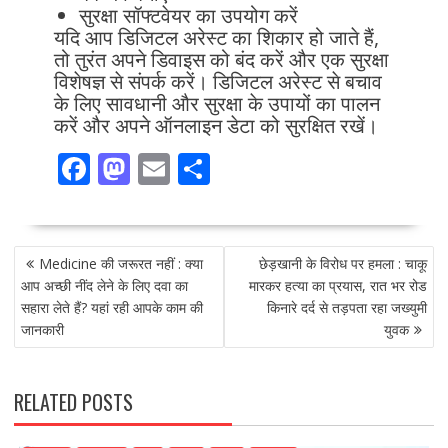
सुरक्षा सॉफ्टवेयर का उपयोग करें
यदि आप डिजिटल अरेस्ट का शिकार हो जाते हैं,
तो तुरंत अपने डिवाइस को बंद करें और एक सुरक्षा
विशेषज्ञ से संपर्क करें। डिजिटल अरेस्ट से बचाव
के लिए सावधानी और सुरक्षा के उपायों का पालन
करें और अपने ऑनलाइन डेटा को सुरक्षित रखें।
F
M
E
S
ac
as
m
h
e
to
ai
ar
POST
b
d
l
e
Medicine की जरूरत नहीं : क्या
छेड़खानी के विरोध पर हमला : चाकू
NAVIGATION
o
o
आप अच्छी नींद लेने के लिए दवा का
मारकर हत्या का प्रयास, रात भर रोड
सहारा लेते हैं? यहां रही आपके काम की
किनारे दर्द से तड़पता रहा जख्युमी
o
n
जानकारी
युवक
k
RELATED POSTS