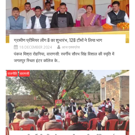
ग्रामीण प्रीमियर लीग 8 का शुभारंभ, 128 टीमों ने लिया भाग
18 DECEMBER 2024
आज एक्सप्रेस
पंकज मिश्रा रोहनिया, वाराणसी: स्वर्गीय सौरभ सिंह विशाल की स्मृति में
जगतपुर स्थित इंटर कॉलेज के...
राजनीति
वाराणसी