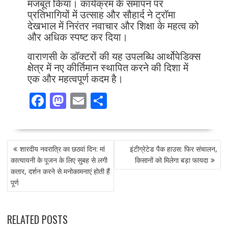
मजबूत किया। कार्यक्रम के समापन पर
प्रतिभागियों में उत्साह और सौहार्द ने ट्रॉमा
देखभाल में निरंतर नवाचार और शिक्षा के महत्व को
और अधिक स्पष्ट कर दिया।
वाराणसी के डॉक्टरों की यह उपलब्धि आर्थोपेडिक्स
क्षेत्र में नए कीर्तिमान स्थापित करने की दिशा में
एक और महत्वपूर्ण कदम है।
F
M
E
S
ac
as
m
h
e
to
ai
ar
POST
b
d
l
e
शारदीय नवरात्रि का छठवां दिन: मां
इंटीग्रेटेड पैक हाउस: फिर संचालन,
NAVIGATION
o
o
कात्यायनी के पूजन के लिए सुबह से लगी
किसानों को मिलेगा बड़ा फायदा
कतार, दर्शन करने से मनोकामनाएं होती हैं
o
n
पूर्ण
k
RELATED POSTS