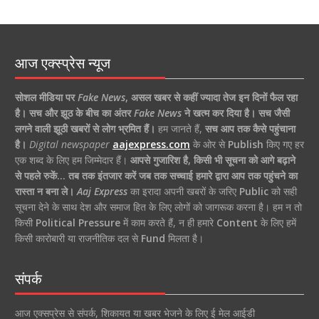
आज एक्स्प्रेस न्यूज
सोशल मीडिया पर
Fake News
,
असल खबर से कहीं ज्यादा तेज इन दिनों फैल रहा
है।
सच और झूठ के बीच का अंतर
Fake News
ने खत्म कर दिया है।
सच जैसी
लगने वाली झूठी खबरों से लोग भ्रमित हैं।
हम जानते हैं,
सच आप तक कैसे पहुंचाना
है।
Digital newspaper
aajexpress.com
के ओर से
Publish
किए गए हर
एक शब्द के लिए हम जिम्मेदार हैं।
आपसे गुजारिश है, किसी भी सूचना को आगे बढ़ाने
से पहले रुकें… तब तक इंतजार करें जब तक सच्चाई हमारे द्वारा आप तक पहुंचने का
रास्ता न बना ले।
Aaj Express
का इरादा अपनी खबरों के जरिए
Public
को सही
सूचना देने के साथ देश और समाज हित के लिए लोगों को जागरूक करना है। हम न तो
किसी
Political Pressure
में काम करते हैं, न ही हमारे
Content
के लिए हमें
किसी कारोबारी या राजनीतिक दल से
Fund
मिलता है।
संपर्क
आज एक्सप्रेस से संपर्क, शिकायत या खबर भेजने के लिए ई मेल आईडी