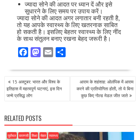
ज्यादा सोने की आदत पर ध्यान दें और इसे
सुधारने के लिए समय पर उपाय करें।
ज्यादा सोने की आदत अगर लगातार बनी रहती है,
तो यह आपके स्वास्थ्य के लिए खतरनाक साबित
हो सकती है। इसलिए बेहतर स्वास्थ्य के लिए नींद
के साथ संतुलन बनाए रखना बेहद जरूरी है।
F
M
E
S
ac
as
m
h
e
to
ai
ar
POST
b
d
l
e
15 अक्टूबर: भारत और विश्व के
आराम के शहंशाह: ओलंपिक में आराम
NAVIGATION
o
o
इतिहास में महत्वपूर्ण घटनाएं, इस दिन
करने की प्रतियोगिता होती, तो ये बिना
जन्मे प्रसिद्ध लोग
कुछ किए गोल्ड मेडल जीत जाते
o
n
k
RELATED POSTS
पूर्वांचल
वाराणसी
शिक्षा
सेहत
स्वास्थ्य