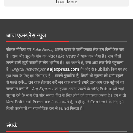
Load More
आज एक्स्प्रेस न्यूज
सोशल मीडिया पर
Fake News
,
असल खबर से कहीं ज्यादा तेज इन दिनों फैल रहा
है।
सच और झूठ के बीच का अंतर
Fake News
ने खत्म कर दिया है।
सच जैसी
लगने वाली झूठी खबरों से लोग भ्रमित हैं।
हम जानते हैं,
सच आप तक कैसे पहुंचाना
है।
Digital newspaper
aajexpress.com
के ओर से
Publish
किए गए हर
एक शब्द के लिए हम जिम्मेदार हैं।
आपसे गुजारिश है, किसी भी सूचना को आगे बढ़ाने
से पहले रुकें… तब तक इंतजार करें जब तक सच्चाई हमारे द्वारा आप तक पहुंचने का
रास्ता न बना ले।
Aaj Express
का इरादा अपनी खबरों के जरिए
Public
को सही
सूचना देने के साथ देश और समाज हित के लिए लोगों को जागरूक करना है। हम न तो
किसी
Political Pressure
में काम करते हैं, न ही हमारे
Content
के लिए हमें
किसी कारोबारी या राजनीतिक दल से
Fund
मिलता है।
संपर्क