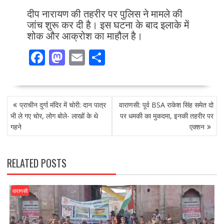
दीप नारायण की तहरीर पर पुलिस ने मामले की
जांच शुरू कर दी है। इस घटना के बाद इलाके में
शोक और आक्रोश का माहौल है।
F
M
E
S
ac
as
m
h
e
to
ai
ar
POST
b
d
l
e
प्राचीन दुर्गा मंदिर में चोरी: दान पात्र
वाराणसी: पूर्व BSA राकेश सिंह समेत दो
NAVIGATION
o
o
भी ले गए चोर, लोग बोले- लाखों के थे
पर धमकी का मुकदमा, इनकी तहरीर पर
गहने
एक्शन
o
n
k
RELATED POSTS
वाराणसी