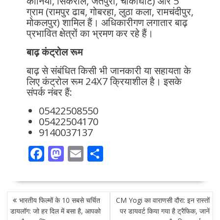
कोनिया, सिकरौल, जैतपुरा, चौकाघाट) और 5
ग्राम (रामपुर ढाब, गोबरहा, लुठा कला, रामचंदीपुर,
मोकलपुर) शामिल हैं। अधिकारीगण लगातार बाढ़
प्रभावित क्षेत्रों का भ्रमण कर रहे हैं।
बाढ़ कंट्रोल रूम
बाढ़ से संबंधित किसी भी जानकारी या सहायता के
लिए कंट्रोल रूम 24X7 क्रियाशील है। इसके
संपर्क नंबर हैं:
05422508550
05422504170
9140037137
F
M
E
S
ac
as
m
h
e
to
ai
ar
POST
b
d
l
e
भारतीय फिल्मों के 10 सबसे चर्चित
CM Yogi का वाराणसी दौरा: इन रास्तों
NAVIGATION
o
o
डायलॉग: जो हर दिल में बसा है, आपको
पर डायवर्ट किया गया है ट्रैफिक, जानें