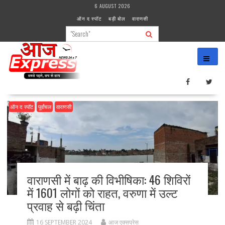
Skip
6 AUGUST 2026
to
ऑन द स्पॉट
बड़ी बोल
वाराणसी
content
ऑन द स्पॉट
पूर्वांचल
वाराणसी
वाराणसी में बाढ़ की विभीषिका: 46 शिविरों
में 1601 लोगों को राहत, वरुणा में उल्ट
प्रवाह से बढ़ी चिंता
16 SEPTEMBER 2024
आज एक्सप्रेस