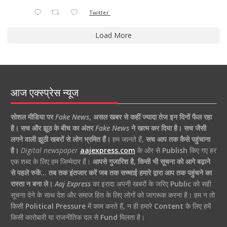
Twitter
Load More
आज एक्स्प्रेस न्यूज
सोशल मीडिया पर
Fake News
,
असल खबर से कहीं ज्यादा तेज इन दिनों फैल रहा
है।
सच और झूठ के बीच का अंतर
Fake News
ने खत्म कर दिया है।
सच जैसी
लगने वाली झूठी खबरों से लोग भ्रमित हैं।
हम जानते हैं,
सच आप तक कैसे पहुंचाना
है।
Digital newspaper
aajexpress.com
के ओर से
Publish
किए गए हर
एक शब्द के लिए हम जिम्मेदार हैं।
आपसे गुजारिश है, किसी भी सूचना को आगे बढ़ाने
से पहले रुकें… तब तक इंतजार करें जब तक सच्चाई हमारे द्वारा आप तक पहुंचने का
रास्ता न बना ले।
Aaj Express
का इरादा अपनी खबरों के जरिए
Public
को सही
सूचना देने के साथ देश और समाज हित के लिए लोगों को जागरूक करना है। हम न तो
किसी
Political Pressure
में काम करते हैं, न ही हमारे
Content
के लिए हमें
किसी कारोबारी या राजनीतिक दल से
Fund
मिलता है।