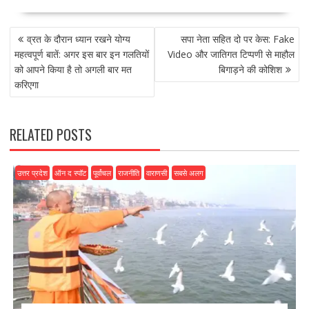
e
to
ai
ar
POST
b
d
l
e
व्रत के दौरान ध्यान रखने योग्य
सपा नेता सहित दो पर केस: Fake
NAVIGATION
o
o
महत्वपूर्ण बातें: अगर इस बार इन गलतियों
Video और जातिगत टिप्पणी से माहौल
को आपने किया है तो अगली बार मत
बिगाड़ने की कोशिश
o
n
करिएगा
k
RELATED POSTS
उत्तर प्रदेश
ऑन द स्पॉट
पूर्वांचल
राजनीति
वाराणसी
सबसे अलग