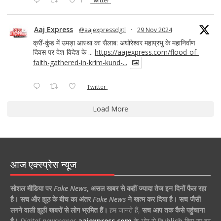
1
Twitter
Aaj Express
@aajexpressdgtl
·
29 Nov 2024
क्रीं-कुंड में उमड़ा आस्था का सैलाब: अघोरेश्वर महाप्रभु के महानिर्वाण
दिवस पर देश-विदेश के ...
https://aajexpress.com/flood-of-
faith-gathered-in-krim-kund-...
Twitter
Load More
आज एक्स्प्रेस न्यूज
सोशल मीडिया पर
Fake News
,
असल खबर से कहीं ज्यादा तेज इन दिनों फैल रहा
है।
सच और झूठ के बीच का अंतर
Fake News
ने खत्म कर दिया है।
सच जैसी
लगने वाली झूठी खबरों से लोग भ्रमित हैं।
हम जानते हैं,
सच आप तक कैसे पहुंचाना
है।
Digital newspaper
aajexpress.com
के ओर से
Publish
किए गए हर