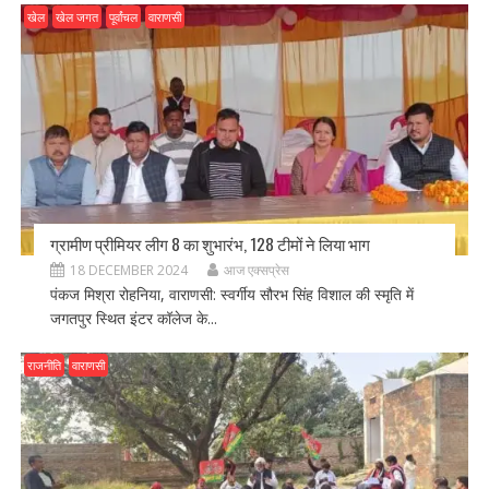
खेल
खेल जगत
पूर्वांचल
वाराणसी
ग्रामीण प्रीमियर लीग 8 का शुभारंभ, 128 टीमों ने लिया भाग
18 DECEMBER 2024
आज एक्सप्रेस
पंकज मिश्रा रोहनिया, वाराणसी: स्वर्गीय सौरभ सिंह विशाल की स्मृति में
जगतपुर स्थित इंटर कॉलेज के...
राजनीति
वाराणसी