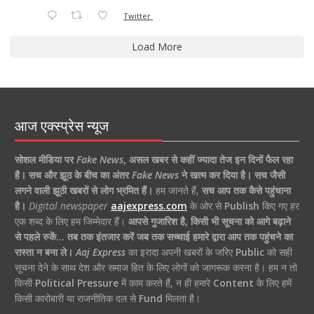
Twitter
Load More
आज एक्स्प्रेस न्यूज
सोशल मीडिया पर
Fake News
,
असल खबर से कहीं ज्यादा तेज इन दिनों फैल रहा
है।
सच और झूठ के बीच का अंतर
Fake News
ने खत्म कर दिया है।
सच जैसी
लगने वाली झूठी खबरों से लोग भ्रमित हैं।
हम जानते हैं,
सच आप तक कैसे पहुंचाना
है।
Digital newspaper
aajexpress.com
के ओर से
Publish
किए गए हर
एक शब्द के लिए हम जिम्मेदार हैं।
आपसे गुजारिश है, किसी भी सूचना को आगे बढ़ाने
से पहले रुकें… तब तक इंतजार करें जब तक सच्चाई हमारे द्वारा आप तक पहुंचने का
रास्ता न बना ले।
Aaj Express
का इरादा अपनी खबरों के जरिए
Public
को सही
सूचना देने के साथ देश और समाज हित के लिए लोगों को जागरूक करना है। हम न तो
किसी
Political Pressure
में काम करते हैं, न ही हमारे
Content
के लिए हमें
किसी कारोबारी या राजनीतिक दल से
Fund
मिलता है।