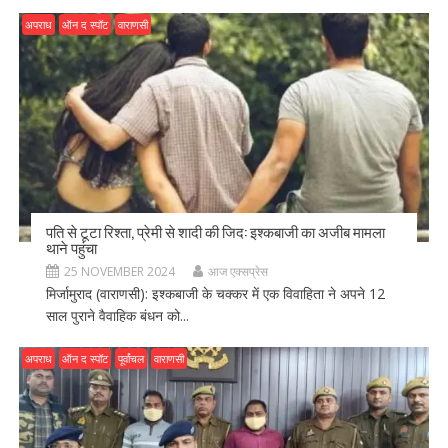
अपराध
ऑन द स्पॉट
वाराणसी
पति से टूटा रिश्ता, प्रेमी से शादी की जिद: इश्कबाजी का अजीब मामला
थाने पहुंचा
25 NOVEMBER 2024
आज एक्सप्रेस
मिर्जामुराद (वाराणसी): इश्कबाजी के चक्कर में एक विवाहिता ने अपने 12
साल पुराने वैवाहिक बंधन को...
अपराध
ऑन द स्पॉट
पूर्वांचल
वाराणसी