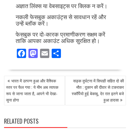
अज्ञात लिंक्स या वेबसाइट्स पर क्लिक न करें।
नकली फेसबुक अकाउंट्स से सावधान रहें और
उन्हें ब्लॉक करें।
फेसबुक पर दो-कारक प्रमाणीकरण सक्षम करें
ताकि आपका अकाउंट अधिक सुरक्षित हो।
F
M
E
S
ac
as
m
h
e
to
ai
ar
POST
b
d
l
e
भारत में उत्पन्न हुआ और वैश्विक
सड़क दुर्घटना में सिपाही सहित दो की
NAVIGATION
o
o
स्तर पर फैल गया : ये मीम अब व्यापक
मौत : दुकान की दीवार से टकराकर
रूप से जाना जाता है, आपने भी देखा-
स्कॉर्पियो हुई बेकाबू, देर रात इतने बजे
o
n
सुना होगा
हुआ हादसा
k
RELATED POSTS