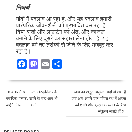
निष्कर्ष
गांवों में बदलाव आ रहा है, और यह बदलाव हमारी
पारंपरिक जीवनशैली को प्रभावित कर रहा है।
दिया बाती और लालटेन का अंत, और काजल
बनाने के लिए दूसरे का सहारा लेना होता है, यह
बदलाव हमें नए तरीकों से जीने के लिए मजबूर कर
रहा है।
F
M
E
S
ac
as
m
h
e
to
ai
ar
POST
b
d
l
e
बनारसी पान: एक सांस्कृतिक और
जाम का अद्भुत अनुभव: यही वो क्षण है
NAVIGATION
o
o
स्वादिष्ट परंपरा, खाने के बाद आप भी
जब आप अपने चार पहिया रथ में आत्मा
कहेंगे- ‘मजा आ गयल’
की शांति और ब्रह्मा के ध्यान के बीच
o
n
संतुलन साधते हैं
k