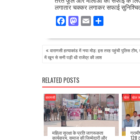
तैरते फूल और मालाओं की सफाई के लिए ट
लगातार चक्कर लगाकर सफाई सुनिश्चित
F
M
E
S
ac
as
m
h
e
to
ai
ar
POST
b
d
l
e
वाराणसी हत्याकांड में नया मोड़: इस तरह पहुंची पुलिस टीम, 
NAVIGATION
o
o
में खून से सनी पड़ी थी राजेंद्र की लाश
o
n
k
RELATED POSTS
वाराणसी
खेल
खेल 
महिला सुरक्षा के प्रति जागरूकता
ग्राम
कार्यक्रम, समाज की जिम्मेदारी और
128 ट