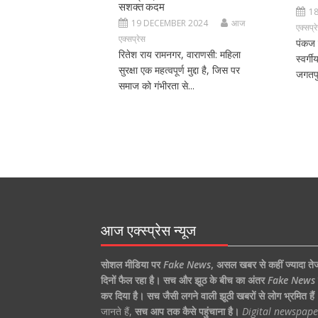
सशक्त कदम
1
19 DECEMBER 2024
आज
एक्सप्र
एक्सप्रेस
पंकज 
रितेश राय रामनगर, वाराणसी: महिला
स्वर्ग
सुरक्षा एक महत्वपूर्ण मुद्दा है, जिस पर
जगतपु
समाज को गंभीरता से...
आज एक्स्प्रेस न्यूज
सोशल मीडिया पर
Fake News
,
असल खबर से कहीं ज्यादा ते
दिनों फैल रहा है।
सच और झूठ के बीच का अंतर
Fake News
कर दिया है।
सच जैसी लगने वाली झूठी खबरों से लोग भ्रमित हैं
जानते हैं,
सच आप तक कैसे पहुंचाना है।
Digital newspape