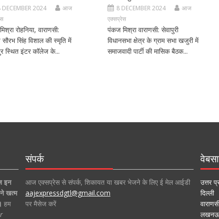
8 DECEMBER 2024
आज
8 DECEMBER 2024
आज
ेस
एक्सप्रेस
मिश्रा रोहनिया, वाराणसी:
पंकज मिश्रा वाराणसी: सेवापुरी
ीय सौरभ सिंह विशाल की स्मृति में
विधानसभा क्षेत्र के ग्राम सभा खजुरी में
र स्थित इंटर कॉलेज के...
समाजवादी पार्टी की मासिक बैठक...
संपर्क
वेबसा
ज इन
आज एक्सप्रेस से संपर्क, शिकायत या खबर भेजने के लिए ई मेल आईडी
उत्तर प्
ने खत्म
aajexpressdgtl@gmail.com
दिल्ली
।
हम
पर मैसेज करें
वाराणस
r
लखन